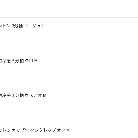
コットン 3分袖 ベ－ジュ L
接触冷感３分袖 クロ M
 接触冷感３分袖 ウスアオ M
 コットン カップ付 タンクトップ オフ M