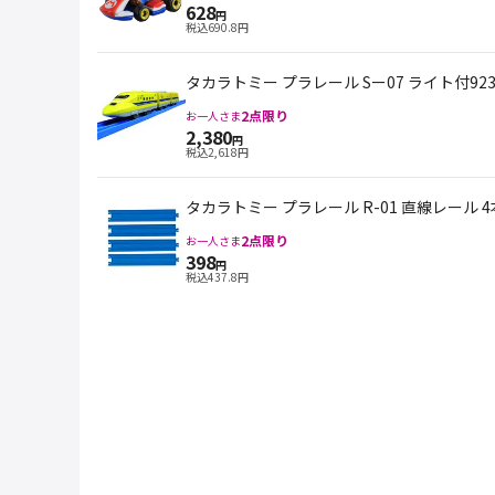
628
円
税込
690.8
円
タカラトミー プラレール Sー07 ライト付9
2
点限り
お一人さま
2,380
円
税込
2,618
円
タカラトミー プラレール R-01 直線レール 
2
点限り
お一人さま
398
円
税込
437.8
円