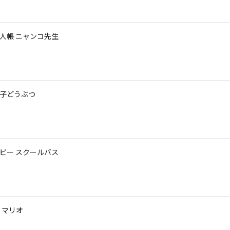
友人帳 ニャンコ先生
っ子どうぶつ
ーピー スクールバス
 マリオ