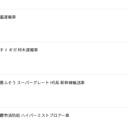
家畜運搬車
いすゞ ギガ 材木運搬車
 三菱ふそう スーパーグレート H5系 新幹線輸送車
 那覇市消防局 ハイパーミストブロアー車