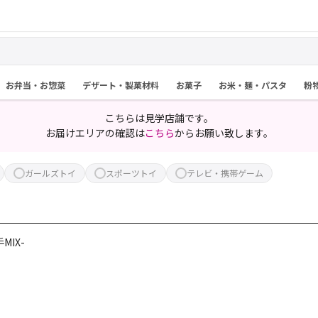
お弁当・お惣菜
デザート・製菓材料
お菓子
お米・麺・パスタ
粉
こちらは見学店舗です。
お届けエリアの確認は
こちら
からお願い致します。
ガールズトイ
スポーツトイ
テレビ・携帯ゲーム
MIX-