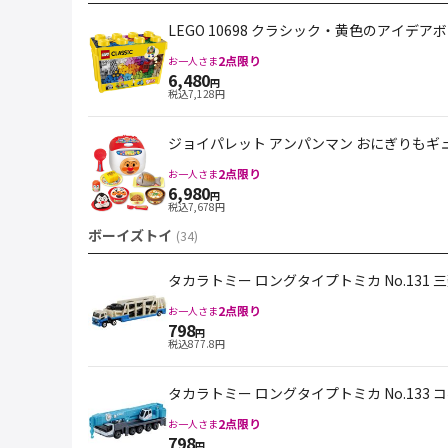
LEGO 10698 クラシック・黄色のアイデア
2
点限り
お一人さま
6,480
円
税込
7,128
円
ジョイパレット アンパンマン おにぎりもギ
2
点限り
お一人さま
6,980
円
税込
7,678
円
ボーイズトイ
(
34
)
タカラトミー ロングタイプトミカ No.131
2
点限り
お一人さま
798
円
税込
877.8
円
タカラトミー ロングタイプトミカ No.133 
2
点限り
お一人さま
798
円