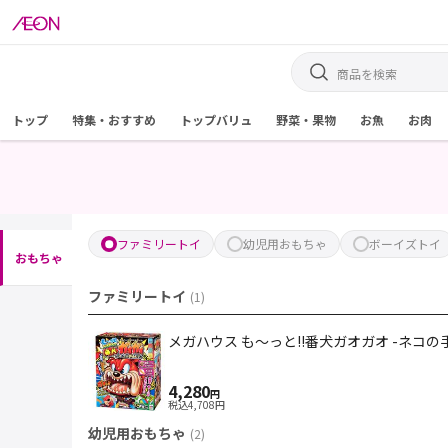
トップ
特集・おすすめ
トップバリュ
野菜・果物
お魚
お肉
ファミリートイ
幼児用おもちゃ
ボーイズトイ
おもちゃ
ファミリートイ
(
1
)
メガハウス も～っと!!番犬ガオガオ -ネコの手
4,280
円
税込
4,708
円
幼児用おもちゃ
(
2
)