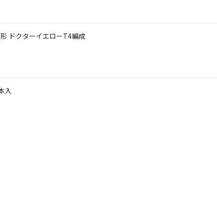
23形 ドクターイエローT4編成
4本入