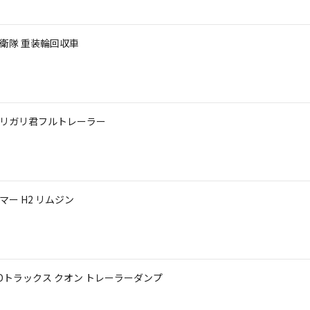
自衛隊 重装輪回収車
 ガリガリ君フルトレーラー
マー H2 リムジン
 UDトラックス クオン トレーラーダンプ