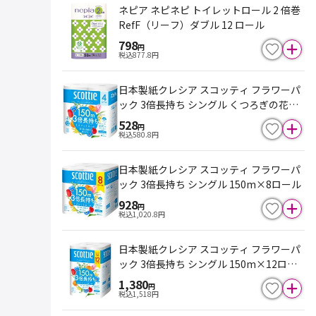
ネピア ネピネピ トイレットロール 2 倍巻
RefF（リーフ）ダブル 12 ロール
798
円
税込
877.8
円
日本製紙クレシア スコッティ フラワーパ
ック 3倍長持ち シングル くつろぎの花の
香りつき 150m×4ロール
528
円
税込
580.8
円
日本製紙クレシア スコッティ フラワーパ
ック 3倍長持ち シングル 150m×8ロール
928
円
税込
1,020.8
円
日本製紙クレシア スコッティ フラワーパ
ック 3倍長持ち シングル 150m×12ロー
ル
1,380
円
税込
1,518
円