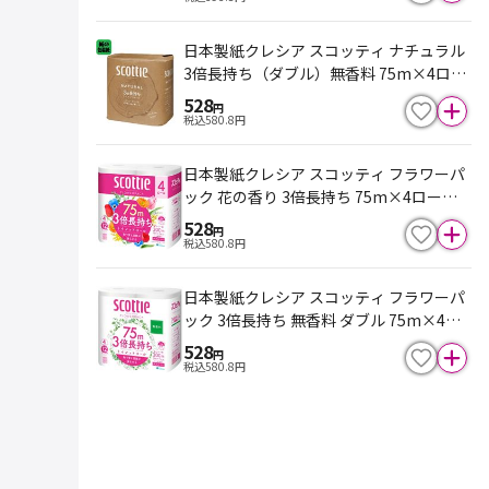
日本製紙クレシア スコッティ ナチュラル
3倍長持ち（ダブル）無香料 75m×4ロー
ル
528
円
税込
580.8
円
日本製紙クレシア スコッティ フラワーパ
ック 花の香り 3倍長持ち 75m×4ロール
（ダブル）
528
円
税込
580.8
円
日本製紙クレシア スコッティ フラワーパ
ック 3倍長持ち 無香料 ダブル 75m×4ロ
ール
528
円
税込
580.8
円