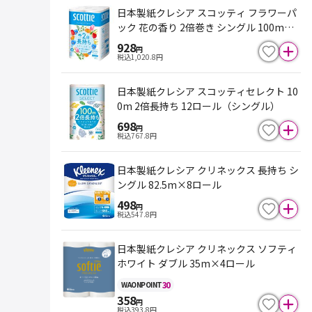
日本製紙クレシア スコッティ フラワーパ
ック 花の香り 2倍巻き シングル 100m×1
2ロール
928
円
税込
1,020.8
円
日本製紙クレシア スコッティセレクト 10
0m 2倍長持ち 12ロール（シングル）
698
円
税込
767.8
円
日本製紙クレシア クリネックス 長持ち シ
ングル 82.5m×8ロール
498
円
税込
547.8
円
日本製紙クレシア クリネックス ソフティ
ホワイト ダブル 35m×4ロール
30
WAON
POINT
358
円
税込
393.8
円