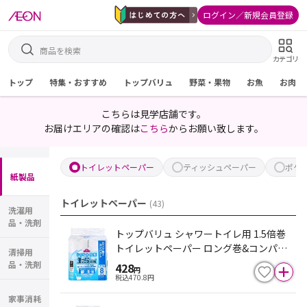
ログイン／新規会員登録
カテゴリ
トップ
特集・おすすめ
トップバリュ
野菜・果物
お魚
お肉
こちらは見学店舗です。
お届けエリアの確認は
こちら
からお願い致します。
トイレットペーパー
ティッシュペーパー
ポケ
紙製品
トイレットペーパー
(
43
)
洗濯用
品・洗剤
トップバリュ シャワートイレ用 1.5倍巻
トイレットペーパー ロング巻&コンパク
清掃用
ト ダブル 36m×8ロール
品・洗剤
428
円
税込
470.8
円
家事消耗