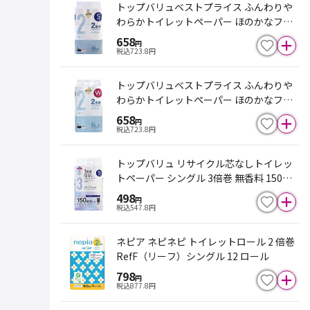
トップバリュベストプライス ふんわりや
わらかトイレットペーパー ほのかなフロ
ーラルの香り シングル 12ロール
658
円
税込
723.8
円
トップバリュベストプライス ふんわりや
わらかトイレットペーパー ほのかなフロ
ーラルの香り ダブル 12ロール
658
円
税込
723.8
円
トップバリュ リサイクル芯なしトイレッ
トペーパー シングル 3倍巻 無香料 150m
×6ロール
498
円
税込
547.8
円
ネピア ネピネピ トイレットロール 2 倍巻
RefF（リーフ）シングル 12 ロール
798
円
税込
877.8
円