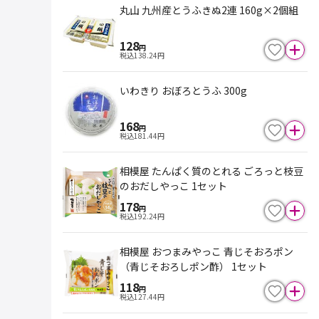
丸山 九州産とうふきぬ2連 160g×2個組
128
円
税込
138.24
円
いわきり おぼろとうふ 300g
168
円
税込
181.44
円
相模屋 たんぱく質のとれる ごろっと枝豆
のおだしやっこ 1セット
178
円
税込
192.24
円
相模屋 おつまみやっこ 青じそおろポン
（青じそおろしポン酢） 1セット
118
円
税込
127.44
円