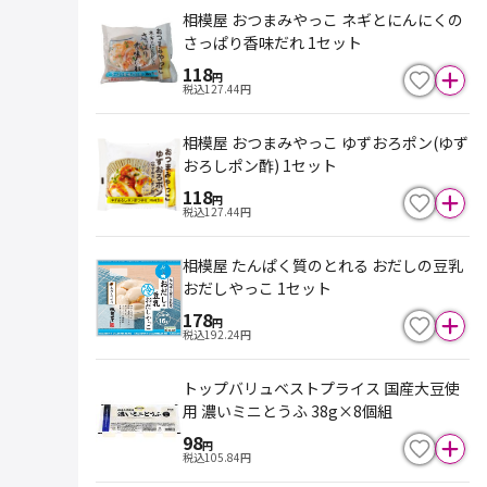
相模屋 おつまみやっこ ネギとにんにくの
さっぱり香味だれ 1セット
118
円
税込
127.44
円
相模屋 おつまみやっこ ゆずおろポン(ゆず
おろしポン酢) 1セット
118
円
税込
127.44
円
相模屋 たんぱく質のとれる おだしの豆乳
おだしやっこ 1セット
178
円
税込
192.24
円
トップバリュベストプライス 国産大豆使
用 濃いミニとうふ 38g×8個組
98
円
税込
105.84
円