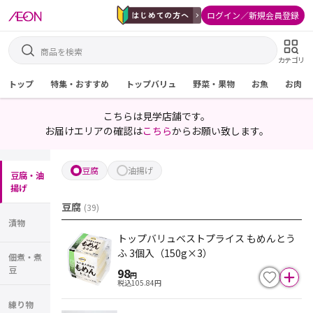
ログイン／新規会員登録
カテゴリ
トップ
特集・おすすめ
トップバリュ
野菜・果物
お魚
お肉
こちらは見学店舗です。
お届けエリアの確認は
こちら
からお願い致します。
豆腐
油揚げ
豆腐・油
揚げ
豆腐
(
39
)
漬物
トップバリュベストプライス もめんとう
ふ 3個入（150g×3）
佃煮・煮
豆
98
円
税込
105.84
円
練り物