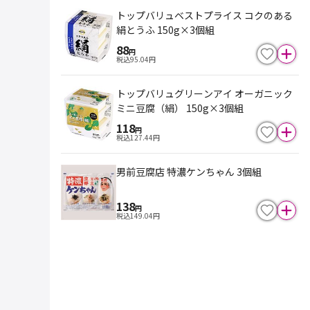
トップバリュベストプライス コクのある
絹とうふ 150g×3個組
88
円
税込
95.04
円
トップバリュグリーンアイ オーガニック
ミニ豆腐（絹） 150g×3個組
118
円
税込
127.44
円
男前豆腐店 特濃ケンちゃん 3個組
138
円
税込
149.04
円