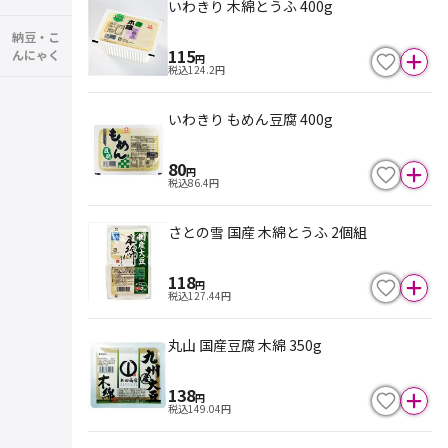
いわきり 木綿とうふ 400g
納豆・こ
115
んにゃく
円
税込
124.2
円
いわきり もめん豆腐 400g
80
円
税込
86.4
円
さとの雪 国産 木綿とうふ 2個組
118
円
税込
127.44
円
丸山 国産豆腐 木綿 350g
138
円
税込
149.04
円