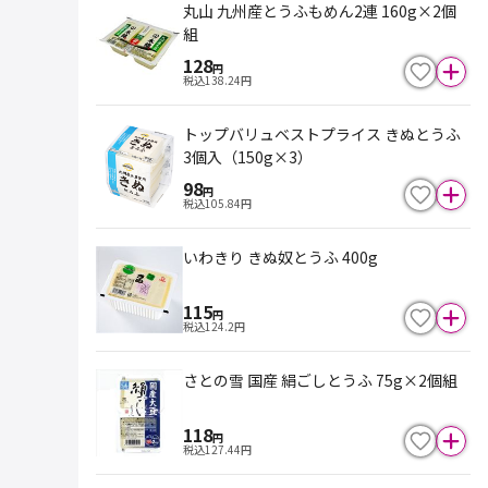
丸山 九州産とうふもめん2連 160g×2個
組
128
円
税込
138.24
円
トップバリュベストプライス きぬとうふ
3個入（150g×3）
98
円
税込
105.84
円
いわきり きぬ奴とうふ 400g
115
円
税込
124.2
円
さとの雪 国産 絹ごしとうふ 75g×2個組
118
円
税込
127.44
円