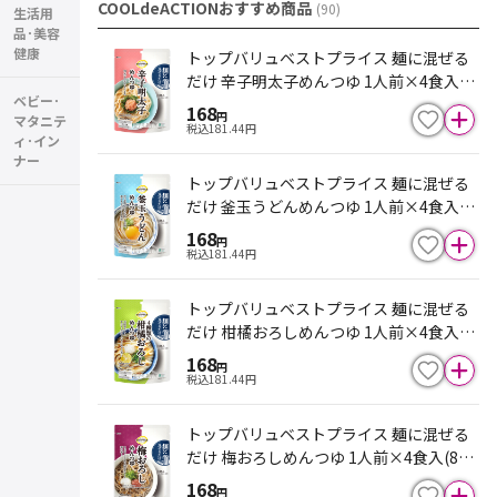
COOLdeACTIONおすすめ商品
(
90
)
生活用
品･美容
健康
トップバリュベストプライス 麺に混ぜる
だけ 辛子明太子めんつゆ 1人前×4食入(8
ベビー･
8g)
168
円
マタニテ
税込
181.44
円
ィ･イン
ナー
トップバリュベストプライス 麺に混ぜる
だけ 釜玉うどんめんつゆ 1人前×4食入(9
2g)
168
円
税込
181.44
円
トップバリュベストプライス 麺に混ぜる
だけ 柑橘おろしめんつゆ 1人前×4食入(8
8g)
168
円
税込
181.44
円
トップバリュベストプライス 麺に混ぜる
だけ 梅おろしめんつゆ 1人前×4食入(88
g)
168
円