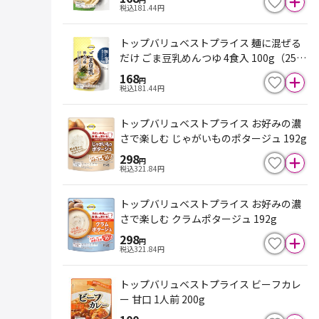
税込
181.44
円
トップバリュベストプライス 麺に混ぜる
だけ ごま豆乳めんつゆ 4食入 100g（25g
×4食）
168
円
税込
181.44
円
トップバリュベストプライス お好みの濃
さで楽しむ じゃがいものポタージュ 192g
298
円
税込
321.84
円
トップバリュベストプライス お好みの濃
さで楽しむ クラムポタージュ 192g
298
円
税込
321.84
円
トップバリュベストプライス ビーフカレ
ー 甘口 1人前 200g