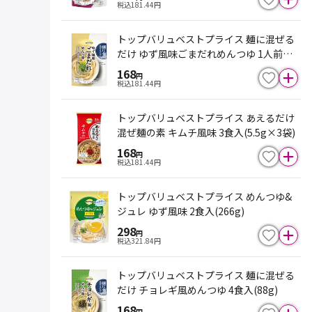
税込
181.44
円
トップバリュベストプライス 麺に混ぜる
だけ ゆず風味ごまだれめんつゆ 1人前×4
食入(88g)
168
円
税込
181.44
円
トップバリュベストプライス あえるだけ
混ぜ麺の素 キムチ風味 3食入(5.5g×3袋)
168
円
税込
181.44
円
トップバリュベストプライス めんつゆ&
ジュレ ゆず風味 2食入(266g)
298
円
税込
321.84
円
トップバリュベストプライス 麺に混ぜる
だけ チョレギ風めんつゆ 4食入(88g)
168
円