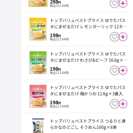
298
円
税込
321.84
円
トップバリュベストプライス ゆでたパス
タにまぜるだけ レモンガーリック 12.9g
×3食入
198
円
税込
213.84
円
トップバリュベストプライス ゆでたパス
タにまぜるだけ わさび&ビーフ 16.6g×3
食入
198
円
税込
213.84
円
トップバリュベストプライス ゆでたパス
タにまぜるだけ 梅かつお 11.6g×3食入
198
円
税込
213.84
円
トップバリュベストプライス つるりと滑
らかなのどごし そうめん100g×6束