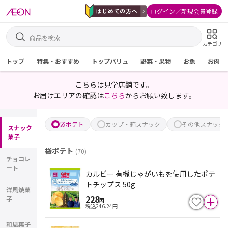
ログイン／新規会員登録
カテゴリ
トップ
特集・おすすめ
トップバリュ
野菜・果物
お魚
お肉
こちらは見学店舗です。
お届けエリアの確認は
こちら
からお願い致します。
袋ポテト
カップ・箱スナック
その他スナック
スナック
菓子
袋ポテト
(
70
)
チョコレ
ート
カルビー 有機じゃがいもを使用したポテ
トチップス 50g
洋風焼菓
228
子
円
税込
246.24
円
和風菓子