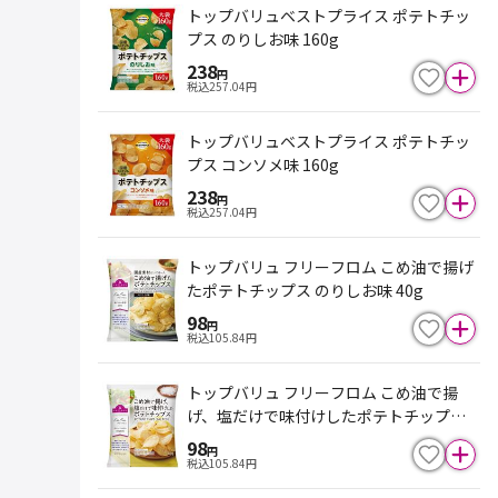
トップバリュベストプライス ポテトチッ
プス のりしお味 160g
238
円
税込
257.04
円
トップバリュベストプライス ポテトチッ
プス コンソメ味 160g
238
円
税込
257.04
円
トップバリュ フリーフロム こめ油で揚げ
たポテトチップス のりしお味 40g
98
円
税込
105.84
円
トップバリュ フリーフロム こめ油で揚
げ、塩だけで味付けしたポテトチップス 4
0g
98
円
税込
105.84
円