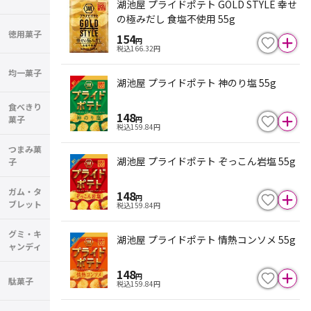
湖池屋 プライドポテト GOLD STYLE 幸せ
の極みだし 食塩不使用 55g
徳用菓子
154
円
税込
166.32
円
均一菓子
湖池屋 プライドポテト 神のり塩 55g
食べきり
148
菓子
円
税込
159.84
円
つまみ菓
湖池屋 プライドポテト ぞっこん岩塩 55g
子
ガム・タ
148
円
ブレット
税込
159.84
円
グミ・キ
湖池屋 プライドポテト 情熱コンソメ 55g
ャンディ
148
円
駄菓子
税込
159.84
円