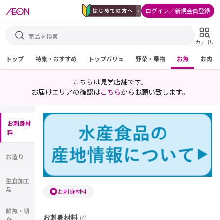
ログイン／新規会員登録
カテゴリ
トップ
特集・おすすめ
トップバリュ
野菜・果物
お魚
お肉
こちらは見学店舗です。
お届けエリアの確認は
こちら
からお願い致します。
お刺身材
料
お造り
生食加工
品
お刺身材料
鮮魚・切
お刺身材料
(
4
)
身