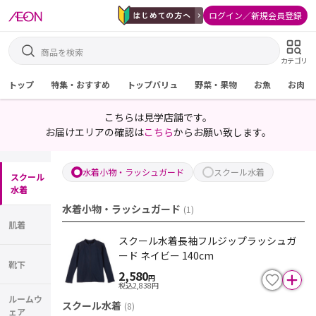
ログイン／新規会員登録
カテゴリ
トップ
特集・おすすめ
トップバリュ
野菜・果物
お魚
お肉
こちらは見学店舗です。
お届けエリアの確認は
こちら
からお願い致します。
水着小物・ラッシュガード
スクール水着
スクール
水着
水着小物・ラッシュガード
(
1
)
肌着
スクール水着長袖フルジップラッシュガ
ード ネイビー 140cm
靴下
2,580
円
税込
2,838
円
ルームウ
スクール水着
(
8
)
ェア