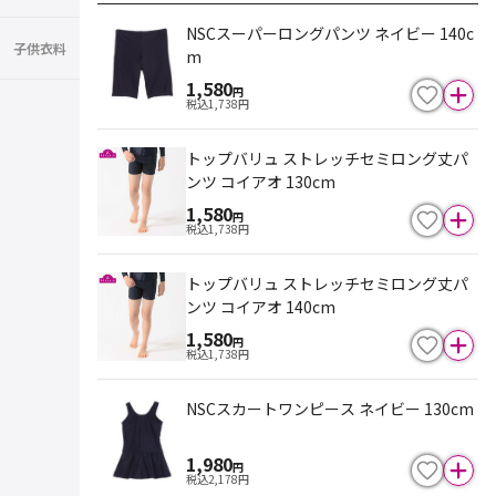
NSCスーパーロングパンツ ネイビー 140c
子供衣料
m
1,580
円
税込
1,738
円
トップバリュ ストレッチセミロング丈パ
ンツ コイアオ 130cm
1,580
円
税込
1,738
円
トップバリュ ストレッチセミロング丈パ
ンツ コイアオ 140cm
1,580
円
税込
1,738
円
NSCスカートワンピース ネイビー 130cm
1,980
円
税込
2,178
円