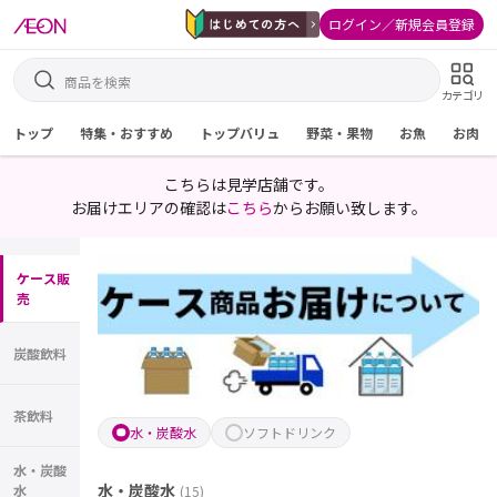
ログイン／新規会員登録
カテゴリ
トップ
特集・おすすめ
トップバリュ
野菜・果物
お魚
お肉
こちらは見学店舗です。
お届けエリアの確認は
こちら
からお願い致します。
ケース販
売
炭酸飲料
茶飲料
水・炭酸水
ソフトドリンク
水・炭酸
水・炭酸水
水
(
15
)