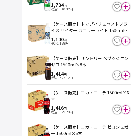
1,704
円
税込
1,840.32
円
【ケース販売】トップバリュベストプラ
イス サイダー カロリーライト 1500ml×8
本
1,100
円
税込
1,188
円
【ケース販売】サントリー ペプシ＜生＞
ゼロ 1500ml×8本
1,414
円
税込
1,527.12
円
【ケース販売】コカ・コーラ 1500ml×6
本
1,416
円
税込
1,529.28
円
【ケース販売】コカ・コーラ ゼロシュガ
ー 1500ml×6本