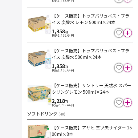
税込
1,466.64
円
【ケース販売】トップバリュベストプラ
イス 炭酸水 レモン 500ml×24本
1,358
円
税込
1,466.64
円
【ケース販売】トップバリュベストプラ
イス 炭酸水 500ml×24本
1,358
円
税込
1,466.64
円
【ケース販売】サントリー 天然水 スパー
クリングレモン 500ml×24本
2,218
円
税込
2,395.44
円
ソフトドリンク
(
40
)
【ケース販売】アサヒ 三ツ矢サイダー 15
00ml×8本