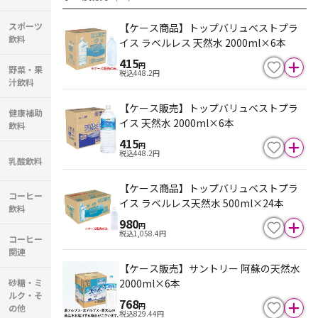
スポーツ
【ケース商品】トップバリュベストプラ
飲料
イス ラベルレス 天然水 2000ml×6本
415
円
野菜・果
税込
448.2
円
汁飲料
【ケース販売】トップバリュベストプラ
健康補助
イス 天然水 2000ml×6本
飲料
415
円
税込
448.2
円
乳酸飲料
【ケース商品】トップバリュベストプラ
コーヒー
イス ラベルレス天然水 500ml×24本
飲料
980
円
税込
1,058.4
円
コーヒー
関連
【ケース販売】サントリー 阿蘇の天然水
2000ml×6本
砂糖・ミ
ルク・そ
768
円
の他
税込
829.44
円