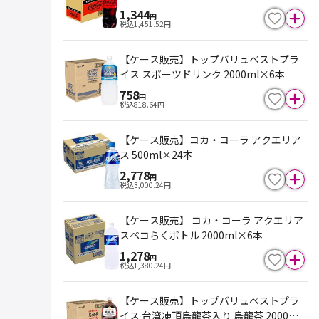
1,344
円
税込
1,451.52
円
【ケース販売】トップバリュベストプラ
イス スポーツドリンク 2000ml×6本
758
円
税込
818.64
円
【ケース販売】コカ・コーラ アクエリア
ス 500ml×24本
2,778
円
税込
3,000.24
円
【ケース販売】 コカ・コーラ アクエリア
スペコらくボトル 2000ml×6本
1,278
円
税込
1,380.24
円
【ケース販売】トップバリュベストプラ
イス 台湾凍頂烏龍茶入り 烏龍茶 2000ml