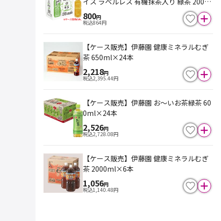
イス ラベルレス 有機抹茶入り 緑茶 2000
ml×6本
800
円
税込
864
円
【ケース販売】伊藤園 健康ミネラルむぎ
茶 650ml×24本
2,218
円
税込
2,395.44
円
【ケース販売】伊藤園 お～いお茶緑茶 60
0ml×24本
2,526
円
税込
2,728.08
円
【ケース販売】伊藤園 健康ミネラルむぎ
茶 2000ml×6本
1,056
円
税込
1,140.48
円