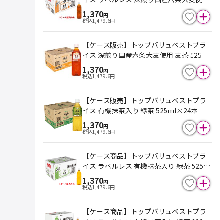
麦茶 525ml×24本
1,370
円
税込
1,479.6
円
【ケース販売】トップバリュベストプラ
イス 深煎り国産六条大麦使用 麦茶 525ml
×24
1,370
円
税込
1,479.6
円
【ケース販売】トップバリュベストプラ
イス 有機抹茶入り 緑茶 525ml×24本
1,370
円
税込
1,479.6
円
【ケース商品】トップバリュベストプラ
イス ラベルレス 有機抹茶入り 緑茶 525ml
×24本
1,370
円
税込
1,479.6
円
【ケース商品】トップバリュベストプラ