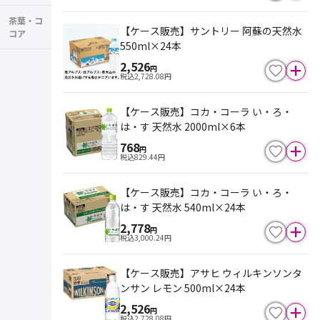
茶葉・コ
【ケース販売】サントリー 阿蘇の天然水
コア
550ml×24本
2,526
円
税込
2,728.08
円
【ケース販売】コカ・コーラ い・ろ・
は・す 天然水 2000ml×6本
768
円
税込
829.44
円
【ケース販売】コカ・コーラ い・ろ・
は・す 天然水 540ml×24本
2,778
円
税込
3,000.24
円
【ケース販売】アサヒ ウィルキンソンタ
ンサン レモン 500ml×24本
2,526
円
税込
2,728.08
円