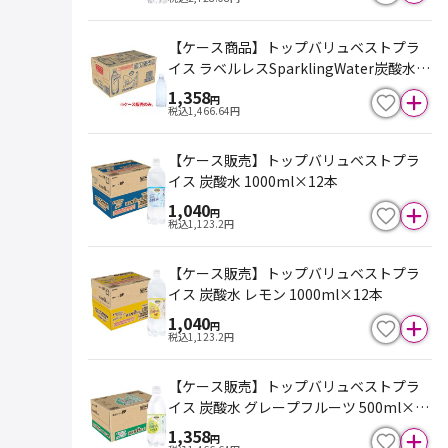
【ケース商品】トップバリュベストプラ
イス ラベルレスSparklingWater炭酸水 5
00ml×24本
1,358
円
税込
1,466.64
円
【ケース販売】トップバリュベストプラ
イス 炭酸水 1000ml×12本
1,040
円
税込
1,123.2
円
【ケース販売】トップバリュベストプラ
イス 炭酸水 レモン 1000ml×12本
1,040
円
税込
1,123.2
円
【ケース販売】トップバリュベストプラ
イス 炭酸水 グレープフルーツ 500ml×24
本
1,358
円