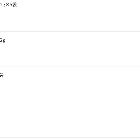
2g×5袋
2g
袋