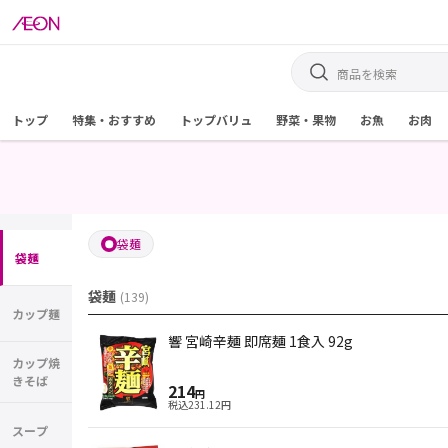
トップ
特集・おすすめ
トップバリュ
野菜・果物
お魚
お肉
袋麺
袋麺
袋麺
(
139
)
カップ麺
響 宮崎辛麺 即席麺 1食入 92g
カップ焼
きそば
214
円
税込
231.12
円
スープ