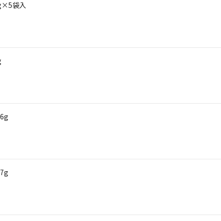
g×5袋入
g
6g
7g