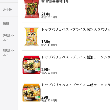
響 宮崎辛辛麺 1食
みそ汁
214
円
税込
231.12
円
米飯
トップバリュベストプライス 米粉入りパリッと
洋風レト
ルト
138
円
税込
149.04
円
和風レト
ルト
トップバリュベストプライス 醤油ラーメン 9
298
円
税込
321.84
円
トップバリュベストプライス 味噌ラーメン 9
298
円
税込
321.84
円