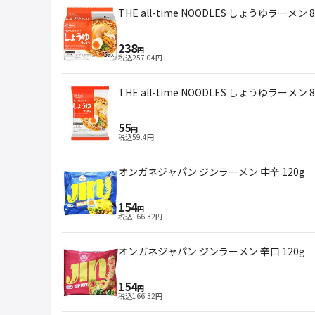
THE all-time NOODLES しょうゆラーメン
238
円
税込
257.04
円
THE all-time NOODLES しょうゆラーメン 8
55
円
税込
59.4
円
オンガネジャパン ジンラーメン 中辛 120g
154
円
税込
166.32
円
オンガネジャパン ジンラーメン 辛口 120g
154
円
税込
166.32
円