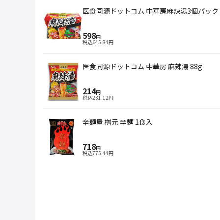
医食同源ドットコム 中華房麻辣湯3個パック 
598
円
税込
645.84
円
医食同源ドットコム 中華房 麻辣湯 88g
214
円
税込
231.12
円
辛麺屋 桝元 辛麺 1食入
718
円
税込
775.44
円