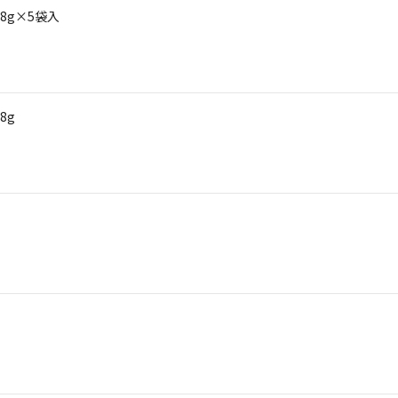
 88g×5袋入
8g