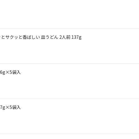
サクッと香ばしい 皿うどん 2人前 137g
6g×5袋入
7g×5袋入