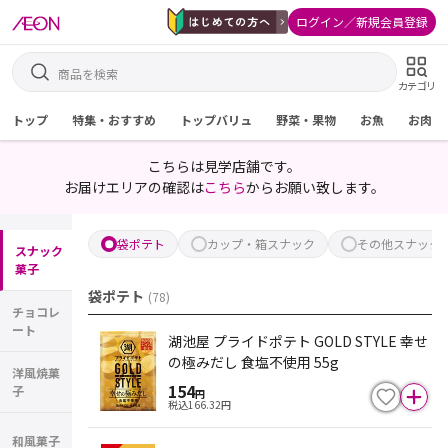
ログイン／新規会員登録
カテゴリ
トップ
特集・おすすめ
トップバリュ
野菜・果物
お魚
お肉
こちらは見学店舗です。
お届けエリアの確認は
こちら
からお願い致します。
袋ポテト
カップ・箱スナック
その他スナック
スナック
菓子
袋ポテト
(
78
)
チョコレ
ート
湖池屋 プライドポテト GOLD STYLE 幸せ
の極みだし 食塩不使用 55g
洋風焼菓
154
子
円
税込
166.32
円
和風菓子