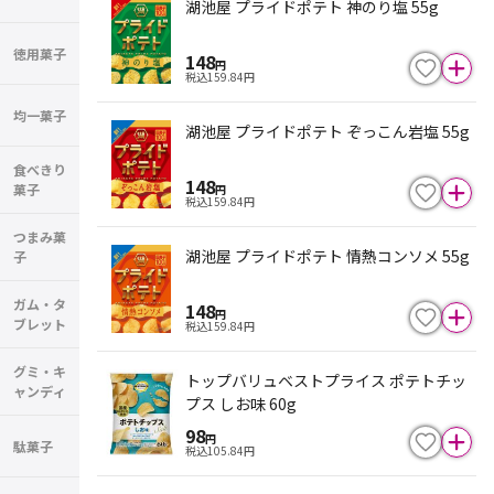
湖池屋 プライドポテト 神のり塩 55g
徳用菓子
148
円
税込
159.84
円
均一菓子
湖池屋 プライドポテト ぞっこん岩塩 55g
食べきり
148
菓子
円
税込
159.84
円
つまみ菓
湖池屋 プライドポテト 情熱コンソメ 55g
子
ガム・タ
148
円
ブレット
税込
159.84
円
グミ・キ
トップバリュベストプライス ポテトチッ
ャンディ
プス しお味 60g
98
円
駄菓子
税込
105.84
円