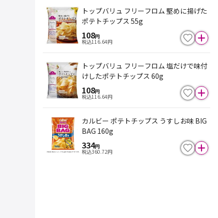
トップバリュ フリーフロム 堅めに揚げた
ポテトチップス 55g
108
円
税込
116.64
円
トップバリュ フリーフロム 塩だけで味付
けしたポテトチップス 60g
108
円
税込
116.64
円
カルビー ポテトチップス うすしお味 BIG
BAG 160g
334
円
税込
360.72
円