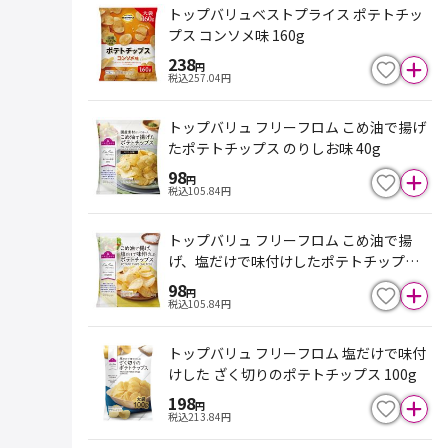
トップバリュベストプライス ポテトチッ
プス コンソメ味 160g
238
円
税込
257.04
円
トップバリュ フリーフロム こめ油で揚げ
たポテトチップス のりしお味 40g
98
円
税込
105.84
円
トップバリュ フリーフロム こめ油で揚
げ、塩だけで味付けしたポテトチップス 4
0g
98
円
税込
105.84
円
トップバリュ フリーフロム 塩だけで味付
けした ざく切りのポテトチップス 100g
198
円
税込
213.84
円