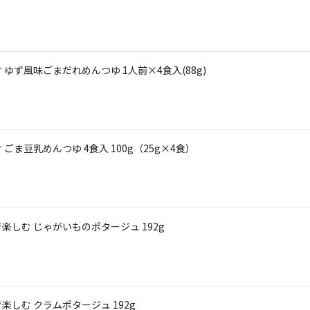
ゆず風味ごまだれめんつゆ 1人前×4食入(88g)
ま豆乳めんつゆ 4食入 100g（25g×4食）
しむ じゃがいものポタージュ 192g
しむ クラムポタージュ 192g