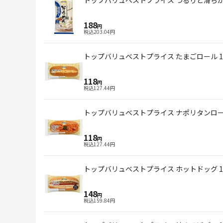
188
円
税込
203.04
円
トップバリュベストプライス たまごロール 
118
円
税込
127.44
円
トップバリュベストプライス ナポリタンロー
118
円
税込
127.44
円
トップバリュベストプライス ホットドッグ 
148
円
税込
159.84
円