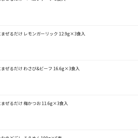
ぜるだけ レモンガーリック 12.9g×3食入
ぜるだけ わさび&ビーフ 16.6g×3食入
ぜるだけ 梅かつお 11.6g×3食入
のどごし そうめん100g×6束