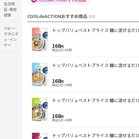
生活用
品･美容
健康
COOLdeACTIONおすすめ商品
(
92
)
ベビー･
トップバリュベストプライス 麺に混ぜるだけ 
マタニテ
ィ･イン
168
ナー
円
税込
181.44
円
トップバリュベストプライス 麺に混ぜるだけ 
168
円
税込
181.44
円
トップバリュベストプライス 麺に混ぜるだけ 
168
円
税込
181.44
円
トップバリュベストプライス 麺に混ぜるだけ 梅