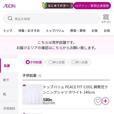
ログイン／新規会員登録
カテゴリ
トップ
特集・おすすめ
トップバリュ
野菜・果物
お魚
お肉
こちらは見学店舗です。
お届けエリアの確認は
こちら
からお願い致します。
子供肌着
紳士肌着
婦人肌着
肌着
子供肌着
(
4
)
靴下
トップバリュ PEACE FIT COOL 綿男児ラ
ンニングシャツ ホワイト 140cm
靴
580
円
税込
638
円
子供衣料