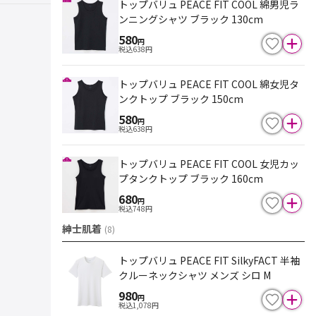
トップバリュ PEACE FIT COOL 綿男児ラ
ンニングシャツ ブラック 130cm
580
円
税込
638
円
トップバリュ PEACE FIT COOL 綿女児タ
ンクトップ ブラック 150cm
580
円
税込
638
円
トップバリュ PEACE FIT COOL 女児カッ
プタンクトップ ブラック 160cm
680
円
税込
748
円
紳士肌着
(
8
)
トップバリュ PEACE FIT SilkyFACT 半袖
クルーネックシャツ メンズ シロ M
980
円
税込
1,078
円