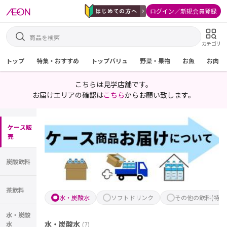
ログイン／新規会員登録
カテゴリ
トップ
特集・おすすめ
トップバリュ
野菜・果物
お魚
お肉
こちらは見学店舗です。
お届けエリアの確認は
こちら
からお願い致します。
ケース販
売
炭酸飲料
茶飲料
水・炭酸水
ソフトドリンク
その他の飲料(特保
水・炭酸
水・炭酸水
水
(
7
)