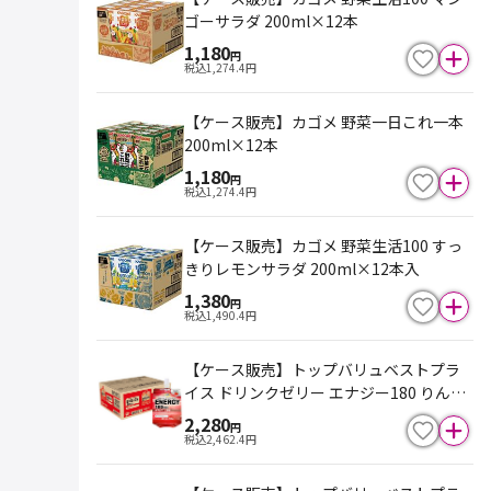
ゴーサラダ 200ml×12本
1,180
円
税込
1,274.4
円
【ケース販売】カゴメ 野菜一日これ一本
200ml×12本
1,180
円
税込
1,274.4
円
【ケース販売】カゴメ 野菜生活100 すっ
きりレモンサラダ 200ml×12本入
1,380
円
税込
1,490.4
円
【ケース販売】トップバリュベストプラ
イス ドリンクゼリー エナジー180 りんご
味 180g×24個
2,280
円
税込
2,462.4
円