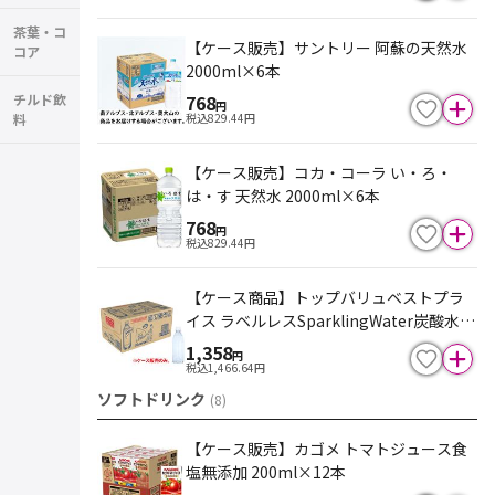
茶葉・コ
【ケース販売】サントリー 阿蘇の天然水
コア
2000ml×6本
768
チルド飲
円
税込
829.44
円
料
【ケース販売】コカ・コーラ い・ろ・
は・す 天然水 2000ml×6本
768
円
税込
829.44
円
【ケース商品】トップバリュベストプラ
イス ラベルレスSparklingWater炭酸水 5
00ml×24本
1,358
円
税込
1,466.64
円
ソフトドリンク
(
8
)
【ケース販売】カゴメ トマトジュース食
塩無添加 200ml×12本