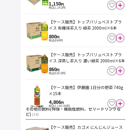
1,150
円
税込
1,242
円
【ケース販売】トップバリュベストプラ
イス 有機抹茶入り 緑茶 2000ml×6本
800
円
税込
864
円
【ケース販売】トップバリュベストプラ
イス 深蒸し茶入り 濃い緑茶 2000ml×6本
860
円
税込
928.8
円
【ケース販売】伊藤園 1日分の野菜 740g
×15本
4,806
円
税込
5,190.48
円
その他の飲料(特保・機能性飲料、ゼリードリンクな
ど)
(
14
)
【ケース販売】カゴメ にんじんジュース