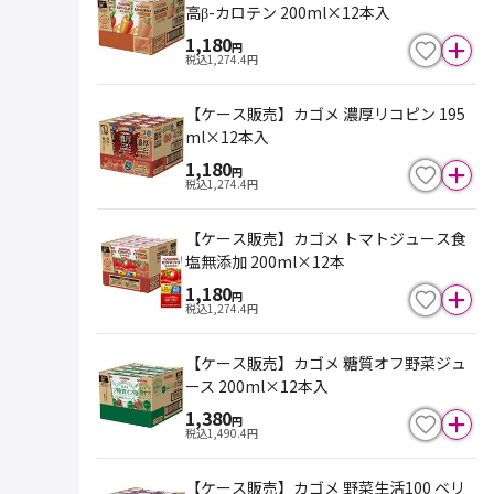
高β-カロテン 200ml×12本入
1,180
円
税込
1,274.4
円
【ケース販売】カゴメ 濃厚リコピン 195
ml×12本入
1,180
円
税込
1,274.4
円
【ケース販売】カゴメ トマトジュース食
塩無添加 200ml×12本
1,180
円
税込
1,274.4
円
【ケース販売】カゴメ 糖質オフ野菜ジュ
ース 200ml×12本入
1,380
円
税込
1,490.4
円
【ケース販売】カゴメ 野菜生活100 ベリ