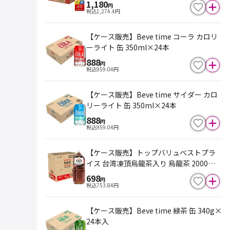
1,180
円
税込
1,274.4
円
【ケース販売】Beve time コーラ カロリ
ーライト 缶 350ml×24本
888
円
税込
959.04
円
【ケース販売】Beve time サイダー カロ
リーライト 缶 350ml×24本
888
円
税込
959.04
円
【ケース販売】トップバリュベストプラ
イス 台湾凍頂烏龍茶入り 烏龍茶 2000ml
×6本
698
円
税込
753.84
円
【ケース販売】Beve time 緑茶 缶 340g×
24本入