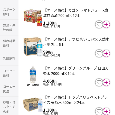
スポーツ
【ケース販売】カゴメ トマトジュース食
飲料
塩無添加 200ml×12本
1,180
円
野菜・果
税込
1,274.4
円
汁飲料
【ケース販売】アサヒ おいしい水 天然水
健康補助
六甲 2L×6本
飲料
990
円
税込
1,069.2
円
乳酸飲料
【ケース販売】グリーングループ 日田天
コーヒー
領水 2000ml×10本
飲料
4,068
円
税込
4,393.44
円
コーヒー
関連
【ケース販売】トップバリュベストプラ
イス 天然水 500ml×24本
砂糖・ミ
ルク・そ
1,300
円
の他
税込
1,404
円