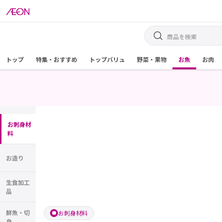
トップ
特集・おすすめ
トップバリュ
野菜・果物
お魚
お肉
お刺身材
料
お造り
生食加工
品
鮮魚・切
お刺身材料
身