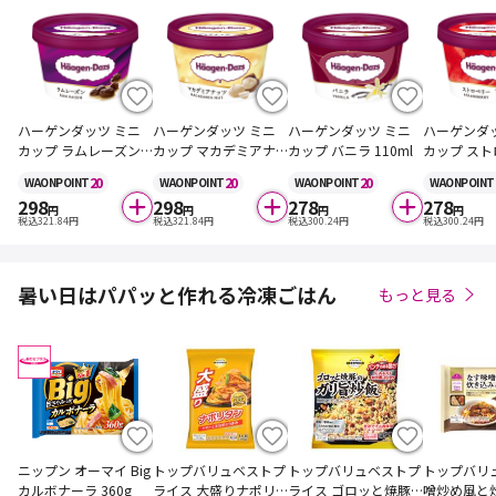
ハーゲンダッツ ミニ
ハーゲンダッツ ミニ
ハーゲンダッツ ミニ
ハーゲンダ
カップ ラムレーズン 1
カップ マカデミアナ
カップ バニラ 110ml
カップ スト
10ml
ッツ 110ml
10ml
20
20
20
WAON
POINT
WAON
POINT
WAON
POINT
WAON
POINT
298
298
278
278
円
円
円
円
税込
321.84
円
税込
321.84
円
税込
300.24
円
税込
300.24
円
暑い日はパパッと作れる冷凍ごはん
もっと見る
ニップン オーマイ Big
トップバリュベストプ
トップバリュベストプ
トップバリ
カルボナーラ 360g
ライス 大盛りナポリ
ライス ゴロッと焼豚
噌炒め風と