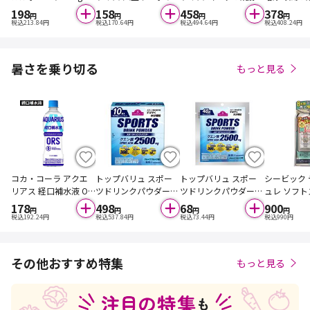
タン 1人前 360g
のガリ旨炒飯 580g
はん 1人前 3
198
158
458
378
円
円
円
円
税込
213.84
円
税込
170.64
円
税込
494.64
円
税込
408.24
円
暑さを乗り切る
もっと見る
コカ・コーラ アクエ
トップバリュ スポー
トップバリュ スポー
シービック
リアス 経口補水液 OR
ツドリンクパウダー
ツドリンクパウダー
ュレ ソフ
S 500ml
グレープフルーツ味 4
グレープフルーツ味 4
20g
178
498
68
900
円
円
円
円
8g×10袋入
8g
税込
192.24
円
税込
537.84
円
税込
73.44
円
税込
990
円
その他おすすめ特集
もっと見る