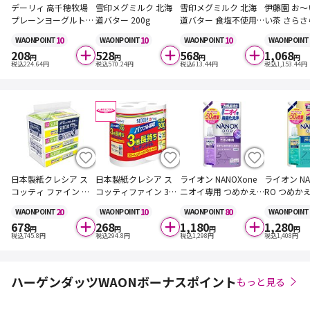
デーリィ 高千穂牧場
雪印メグミルク 北海
雪印メグミルク 北海
伊藤園 お～
プレーンヨーグルト
道バター 200g
道バター 食塩不使用 2
い茶 さら
生乳100% 400g
00g
ーティー 
10
10
10
WAON
POINT
WAON
POINT
WAON
POINT
WAON
POINT
茶 80g
208
528
568
1,068
円
円
円
円
税込
224.64
円
税込
570.24
円
税込
613.44
円
税込
1,153.44
円
日本製紙クレシア ス
日本製紙クレシア ス
ライオン NANOXone
ライオン NAN
コッティ ファイン ペ
コッティファイン 3倍
ニオイ専用 つめかえ
RO つめか
ーパーふきん サッと
巻キッチンタオル 150
用 ウルトラジャンボ
ラジャンボ
20
10
80
WAON
POINT
WAON
POINT
WAON
POINT
WAON
POINT
サッと 400枚(200組)
カット 2ロール
サイズ 増量品 1580g
量品 1450g
678
268
1,180
1,280
×3個
円
円
円
円
税込
745.8
円
税込
294.8
円
税込
1,298
円
税込
1,408
円
ハーゲンダッツWAONボーナスポイント
もっと見る