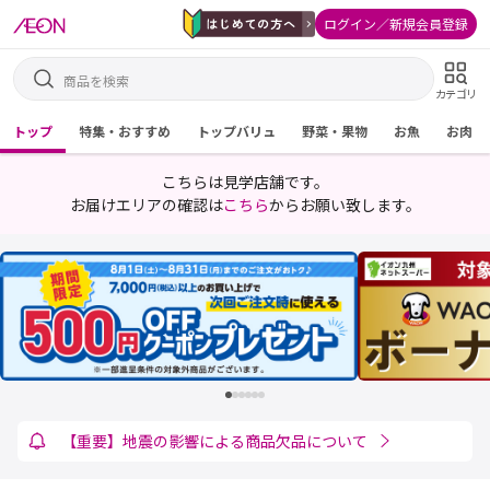
ログイン／新規会員登録
カテゴリ
トップ
特集・おすすめ
トップバリュ
野菜・果物
お魚
お肉
こちらは見学店舗です。
お届けエリアの確認は
こちら
からお願い致します。
ケース商品のお届けについて
【重要】地震の影響による商品欠品について
「サービス」お届け予定時間のお知らせについて
重要：メール差出人アドレス変更のお知らせ
領収書宛名変更に関するお知らせ
ネットスーパーの販売価格について
【お詫び】システムメンテナンスについて
連絡欄でのお届け先変更・商品追加について