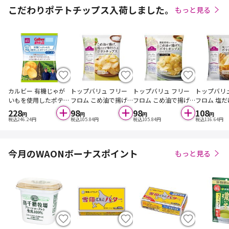
こだわりポテトチップス入荷しました。
もっと見る
カルビー 有機じゃが
トップバリュ フリー
トップバリュ フリー
トップバリ
いもを使用したポテト
フロム こめ油で揚げ、
フロム こめ油で揚げ
フロム 塩
チップス 50g
塩だけで味付けしたポ
たポテトチップス の
けしたポテ
228
98
98
108
円
円
円
円
テトチップス 40g
りしお味 40g
60g
税込
246.24
円
税込
105.84
円
税込
105.84
円
税込
116.64
円
今月のWAONボーナスポイント
もっと見る