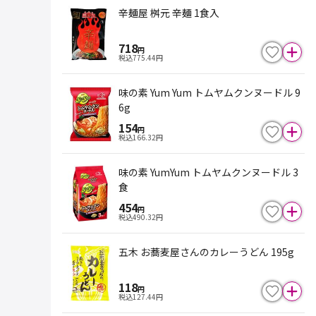
辛麺屋 桝元 辛麺 1食入
718
円
税込
775.44
円
味の素 Yum Yum トムヤムクンヌードル 9
6g
154
円
税込
166.32
円
味の素 YumYum トムヤムクンヌードル 3
食
454
円
税込
490.32
円
五木 お蕎麦屋さんのカレーうどん 195g
118
円
税込
127.44
円