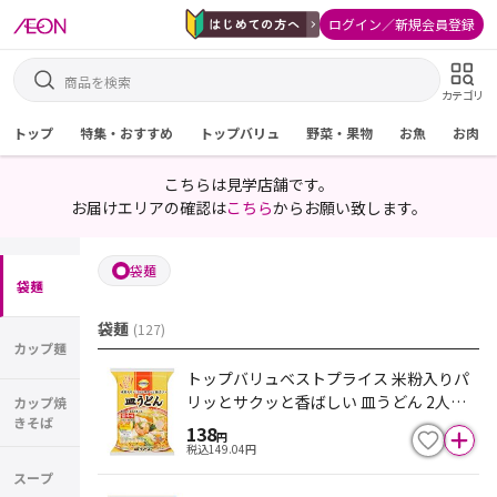
ログイン／新規会員登録
カテゴリ
トップ
特集・おすすめ
トップバリュ
野菜・果物
お魚
お肉
こちらは見学店舗です。
お届けエリアの確認は
こちら
からお願い致します。
袋麺
袋麺
袋麺
(
127
)
カップ麺
トップバリュベストプライス 米粉入りパ
リッとサクッと香ばしい 皿うどん 2人前 1
カップ焼
きそば
37g
138
円
税込
149.04
円
スープ