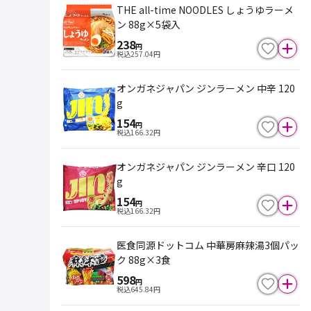
THE all-time NOODLES しょうゆラーメ
ン 88g×5袋入
238
円
税込
257.04
円
オンガネジャパン ジンラーメン 中辛 120
g
154
円
税込
166.32
円
オンガネジャパン ジンラーメン 辛口 120
g
154
円
税込
166.32
円
医食同源ドットコム 中華房麻辣湯3個パッ
ク 88g×3食
598
円
税込
645.84
円