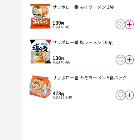
サッポロ一番 みそラーメン 1袋
130
円
税込
140.4
円
サッポロ一番 塩ラーメン 100g
130
円
税込
140.4
円
サッポロ一番 みそラーメン 5食パック
478
円
税込
516.24
円