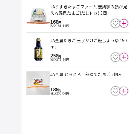
JAうすきたまごファーム 養鶏家の顔が見
える温泉たまご(だし付き) 3個
168
円
税込
181.44
円
JA全農たまご 玉子かけご飯しょうゆ 150
ml
258
円
税込
278.64
円
JA全農 とろとろ半熟ゆでたまご 2個入
188
円
税込
203.04
円