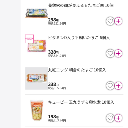
養鶏家の顔が見えるＥたまご白 10個
298
円
税込
321.84
円
ビタミンD入り平飼いたまご 6個入
328
円
税込
354.24
円
丸紅エッグ 朝倉のたまご 10個入
338
円
税込
365.04
円
キューピー 玉九うずら卵水煮 10個入
198
円
税込
213.84
円