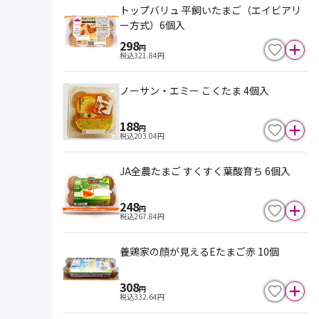
トップバリュ 平飼いたまご（エイビアリ
ー方式）6個入
298
円
税込
321.84
円
ノーサン・エミー こくたま 4個入
188
円
税込
203.04
円
JA全農たまご すくすく葉酸育ち 6個入
248
円
税込
267.84
円
養鶏家の顔が見えるEたまご赤 10個
308
円
税込
332.64
円