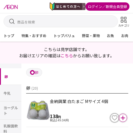
ログイン／新規会員登録
カテゴリ
トップ
特集・おすすめ
トップバリュ
野菜・果物
お魚
お肉
こちらは見学店舗です。
お届けエリアの確認は
こちら
からお願い致します。
卵
卵
卵
(
20
)
牛乳
金納興業 白たまご Mサイズ 4個
ヨーグル
ト
138
円
税込
149.04
円
乳酸菌飲
料