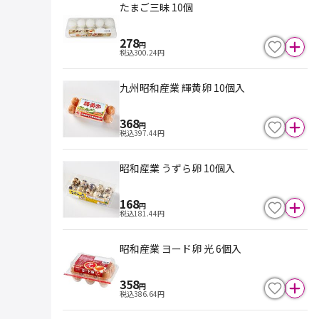
たまご三昧 10個
278
円
税込
300.24
円
九州昭和産業 輝黄卵 10個入
368
円
税込
397.44
円
昭和産業 うずら卵 10個入
168
円
税込
181.44
円
昭和産業 ヨード卵 光 6個入
358
円
税込
386.64
円