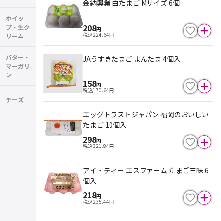
金納興業 白たまご Mサイズ 6個
ホイッ
208
プ・生ク
円
税込
224.64
円
リーム
バター・
JAうすきたまご よんたま 4個入
マーガリ
ン
158
円
税込
170.64
円
チーズ
エッグトラストジャパン 福岡のおいしい
たまご 10個入
298
円
税込
321.84
円
アイ・ティ－ エスファ－ム たまご三昧 6
個入
218
円
税込
235.44
円