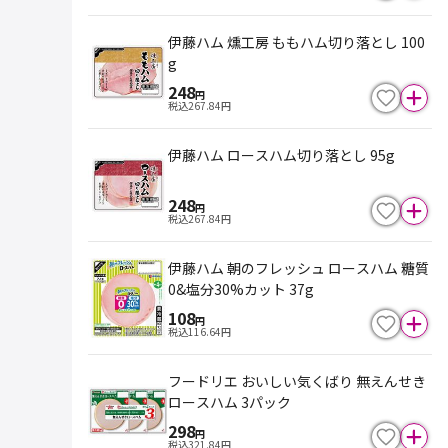
伊藤ハム 燻工房 ももハム切り落とし 100
g
248
円
税込
267.84
円
伊藤ハム ロースハム切り落とし 95g
248
円
税込
267.84
円
伊藤ハム 朝のフレッシュ ロースハム 糖質
0&塩分30%カット 37g
108
円
税込
116.64
円
フードリエ おいしい気くばり 無えんせき
ロースハム 3パック
298
円
税込
321.84
円