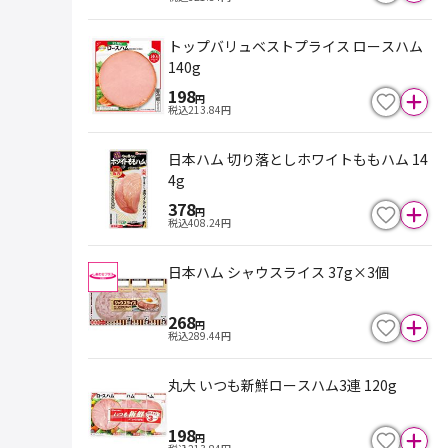
トップバリュベストプライス ロースハム
140g
198
円
税込
213.84
円
日本ハム 切り落としホワイトももハム 14
4g
378
円
税込
408.24
円
日本ハム シャウスライス 37g×3個
268
円
税込
289.44
円
丸大 いつも新鮮ロースハム3連 120g
198
円