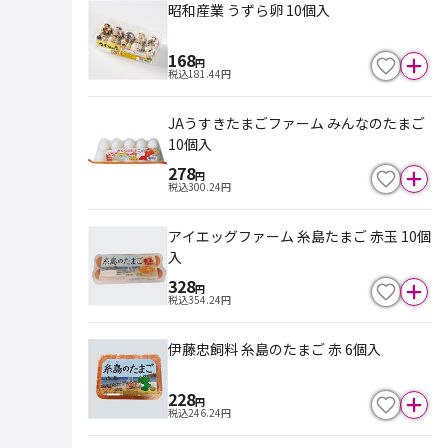
昭和産業 うずら卵 10個入
168
円
税込
181.44
円
JAうすきたまごファーム みんなのたまご
10個入
278
円
税込
300.24
円
アイエッグファーム 糸島たまご 赤玉 10個
入
328
円
税込
354.24
円
伊藤忠飼料 糸島のたまご 赤 6個入
228
円
税込
246.24
円