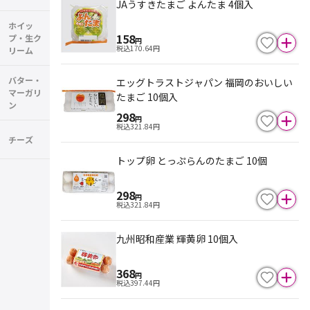
JAうすきたまご よんたま 4個入
ホイッ
158
プ・生ク
円
税込
170.64
円
リーム
バター・
エッグトラストジャパン 福岡のおいしい
マーガリ
たまご 10個入
ン
298
円
税込
321.84
円
チーズ
トップ卵 とっぷらんのたまご 10個
298
円
税込
321.84
円
九州昭和産業 輝黄卵 10個入
368
円
税込
397.44
円