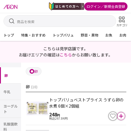
ログイン／新規会員登録
カテゴリ
トップ
特集・おすすめ
トップバリュ
野菜・果物
お魚
お肉
こちらは見学店舗です。
お届けエリアの確認は
こちら
からお願い致します。
卵
卵
卵
(
10
)
牛乳
トップバリュベストプライス うずら卵の
水煮 6個×2個組
ヨーグル
ト
248
円
税込
267.84
円
乳酸菌飲
料