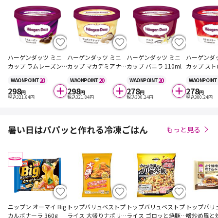
ハーゲンダッツ ミニ
ハーゲンダッツ ミニ
ハーゲンダッツ ミニ
ハーゲンダ
カップ ラムレーズン 1
カップ マカデミアナ
カップ バニラ 110ml
カップ スト
10ml
ッツ 110ml
10ml
20
20
20
WAON
POINT
WAON
POINT
WAON
POINT
WAON
POINT
298
298
278
278
円
円
円
円
税込
321.84
円
税込
321.84
円
税込
300.24
円
税込
300.24
円
暑い日はパパッと作れる冷凍ごはん
もっと見る
ニップン オーマイ Big
トップバリュベストプ
トップバリュベストプ
トップバリ
カルボナーラ 360g
ライス 大盛りナポリ
ライス ゴロッと焼豚
噌炒め風と