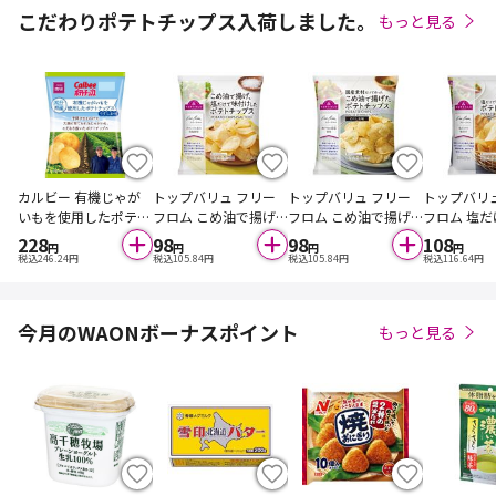
こだわりポテトチップス入荷しました。
もっと見る
カルビー 有機じゃが
トップバリュ フリー
トップバリュ フリー
トップバリ
いもを使用したポテト
フロム こめ油で揚げ、
フロム こめ油で揚げ
フロム 塩
チップス 50g
塩だけで味付けしたポ
たポテトチップス の
けしたポテ
228
98
98
108
円
円
円
円
テトチップス 40g
りしお味 40g
60g
税込
246.24
円
税込
105.84
円
税込
105.84
円
税込
116.64
円
今月のWAONボーナスポイント
もっと見る