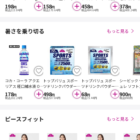
タン 1人前 360g
のガリ旨炒飯 580g
はん 1人前 3
198
158
458
378
円
円
円
円
税込
213.84
円
税込
170.64
円
税込
494.64
円
税込
408.24
円
暑さを乗り切る
もっと見る
コカ・コーラ アクエ
トップバリュ スポー
トップバリュ スポー
シービック
リアス 経口補水液 OR
ツドリンクパウダー
ツドリンクパウダー
ュレ ソフ
S 500ml
グレープフルーツ味 4
グレープフルーツ味 4
20g
178
498
68
900
円
円
円
円
8g×10袋入
8g
税込
192.24
円
税込
537.84
円
税込
73.44
円
税込
990
円
ピースフィット
もっと見る