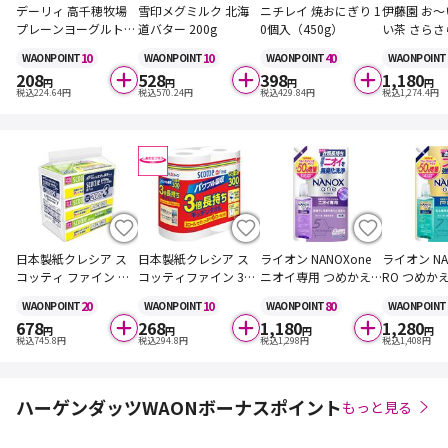
デーリィ 高千穂牧場
雪印メグミルク 北海
ニチレイ 焼おにぎり 1
伊藤園 お～
プレーンヨーグルト
道バター 200g
0個入（450g）
い茶 さら
生乳100% 400g
ーティー 
10
10
40
WAON
POINT
WAON
POINT
WAON
POINT
WAON
POINT
茶 80g
208
528
398
1,180
円
円
円
円
税込
224.64
円
税込
570.24
円
税込
429.84
円
税込
1,274.4
円
日本製紙クレシア ス
日本製紙クレシア ス
ライオン NANOXone
ライオン NAN
コッティ ファイン ペ
コッティファイン 3倍
ニオイ専用 つめかえ
RO つめか
ーパーふきん サッと
巻キッチンタオル 150
用 ウルトラジャンボ
ラジャンボ
20
10
80
WAON
POINT
WAON
POINT
WAON
POINT
WAON
POINT
サッと 400枚(200組)
カット 2ロール
サイズ 増量品 1580g
量品 1450g
678
268
1,180
1,280
×3個
円
円
円
円
税込
745.8
円
税込
294.8
円
税込
1,298
円
税込
1,408
円
ハーゲンダッツWAONボーナスポイント
もっと見る