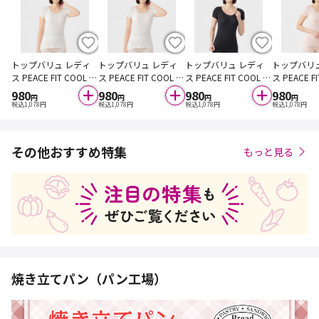
トップバリュ レディ
トップバリュ レディ
トップバリュ レディ
トップバリ
ス PEACE FIT COOL コ
ス PEACE FIT COOL コ
ス PEACE FIT COOL コ
ス PEACE F
ットン 3分袖 オフ M
ットン 3分袖 オフ L
ットン 3分袖 クロ M
ットン 3分
980
980
980
980
円
円
円
円
M
税込
1,078
円
税込
1,078
円
税込
1,078
円
税込
1,078
円
その他おすすめ特集
もっと見る
焼き立てパン（パン工場）