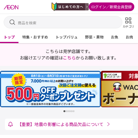
ログイン／新規会員登録
カテゴリ
トップ
特集・おすすめ
トップバリュ
野菜・果物
お魚
お肉
こちらは見学店舗です。
お届けエリアの確認は
こちら
からお願い致します。
ケース商品のお届けについて
【重要】地震の影響による商品欠品について
重要：メール差出人アドレス変更のお知らせ
領収書宛名変更に関するお知らせ
電子領収書の発行について
【重要】デビットカード決済について
連絡欄でのお届け先変更・商品追加について