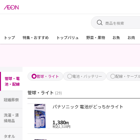
トップ
特集・おすすめ
トップバリュ
野菜・果物
お魚
お肉
管球・ライト
電池・バッテリー
配線・ケーブ
管球・電
池・配線
管球・ライト
(
29
)
冠婚葬祭
パナソニック 電池がどっちかライト
洗濯・清
掃用品
1,380
円
税込
1,518
円
タオル