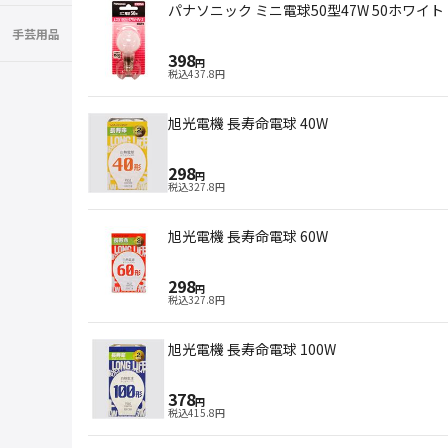
パナソニック ミニ電球50型47W 50ホワイト
手芸用品
398
円
税込
437.8
円
旭光電機 長寿命電球 40W
298
円
税込
327.8
円
旭光電機 長寿命電球 60W
298
円
税込
327.8
円
旭光電機 長寿命電球 100W
378
円
税込
415.8
円