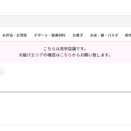
お弁当・お惣菜
デザート・製菓材料
お菓子
お米・麺・パスタ
粉
こちらは見学店舗です。
お届けエリアの確認は
こちら
からお願い致します。
ル