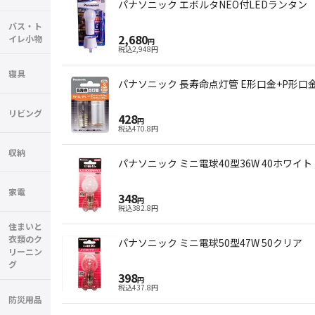
パナソニック エボルタNEO付LEDランタン
バス・ト
2,680
イレ小物
円
税込
2,948
円
寝具
パナソニック 長寿命点灯管 E形口金+P形口金 FG
リビング
428
円
税込
470.8
円
収納
パナソニック ミニ電球40型36W 40ホワイト
家電
348
円
税込
382.8
円
住まいと
衣類のク
パナソニック ミニ電球50型47W 50クリア
リーニン
グ
398
円
税込
437.8
円
防災用品