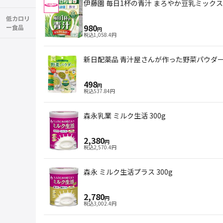
伊藤園 毎日1杯の青汁 まろやか豆乳ミックス 6
低カロリ
980
ー食品
円
税込
1,058.4
円
新日配薬品 青汁屋さんが作った野菜パウダー 
498
円
税込
537.84
円
森永乳業 ミルク生活 300g
2,380
円
税込
2,570.4
円
森永 ミルク生活プラス 300g
2,780
円
税込
3,002.4
円