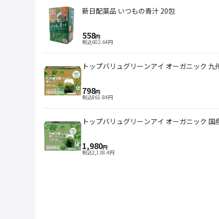
新日配薬品 いつもの青汁 20包
558
円
税込
602.64
円
トップバリュグリーンアイ オーガニック 九州
798
円
税込
861.84
円
トップバリュグリーンアイ オーガニック 国産
1,980
円
税込
2,138.4
円