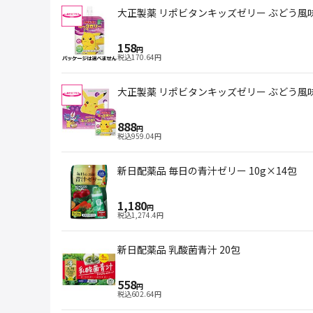
大正製薬 リポビタンキッズゼリー ぶどう風味 
158
円
税込
170.64
円
大正製薬 リポビタンキッズゼリー ぶどう風味 
888
円
税込
959.04
円
新日配薬品 毎日の青汁ゼリー 10g×14包
1,180
円
税込
1,274.4
円
新日配薬品 乳酸菌青汁 20包
558
円
税込
602.64
円