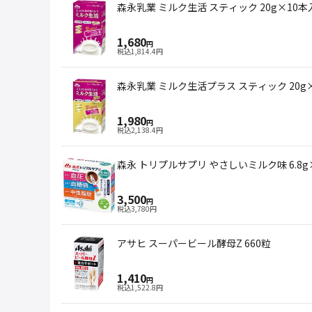
森永乳業 ミルク生活 スティック 20g×10本
1,680
円
税込
1,814.4
円
森永乳業 ミルク生活プラス スティック 20g
1,980
円
税込
2,138.4
円
森永 トリプルサプリ やさしいミルク味 6.8g
3,500
円
税込
3,780
円
アサヒ スーパービール酵母Z 660粒
1,410
円
税込
1,522.8
円