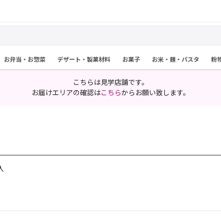
お弁当・お惣菜
デザート・製菓材料
お菓子
お米・麺・パスタ
粉
こちらは見学店舗です。
お届けエリアの確認は
こちら
からお願い致します。
入