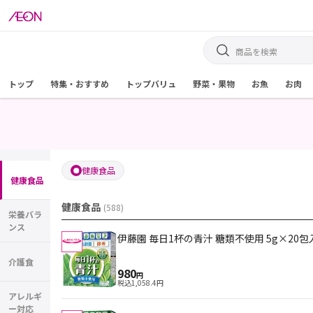
トップ
特集・おすすめ
トップバリュ
野菜・果物
お魚
お肉
健康食品
健康食品
健康食品
(
588
)
栄養バラ
ンス
伊藤園 毎日1杯の青汁 糖類不使用 5g×20包
介護食
980
円
税込
1,058.4
円
アレルギ
ー対応