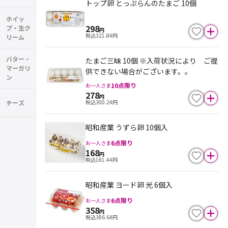
トップ卵 とっぷらんのたまご 10個
ホイッ
298
プ・生ク
円
税込
321.84
円
リーム
バター・
たまご三昧 10個 ※入荷状況により ご提
マーガリ
供できない場合がございます。。
ン
10
点限り
お一人さま
278
円
チーズ
税込
300.24
円
昭和産業 うずら卵 10個入
6
点限り
お一人さま
168
円
税込
181.44
円
昭和産業 ヨード卵 光 6個入
6
点限り
お一人さま
358
円
税込
386.64
円