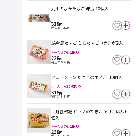
九州のよかたまご 赤玉 10個入
318
円
税込
343.44
円
JA全農たまご 美らたまご（赤）6個入
6
点限り
お一人さま
228
円
税込
246.24
円
フュージョン たまごの里 赤玉 10個入
12
点限り
お一人さま
318
円
税込
343.44
円
平野養鶏場 ヒラノのたまごかけごはん 6
個入
6
点限り
お一人さま
238
円
税込
257.04
円