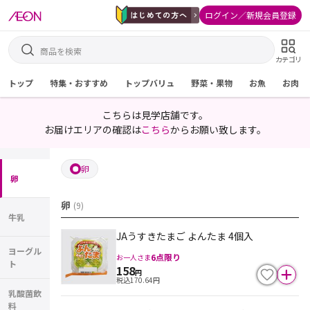
ログイン／新規会員登録
カテゴリ
トップ
特集・おすすめ
トップバリュ
野菜・果物
お魚
お肉
こちらは見学店舗です。
お届けエリアの確認は
こちら
からお願い致します。
卵
卵
卵
(
9
)
牛乳
JAうすきたまご よんたま 4個入
ヨーグル
6
点限り
お一人さま
ト
158
円
税込
170.64
円
乳酸菌飲
料