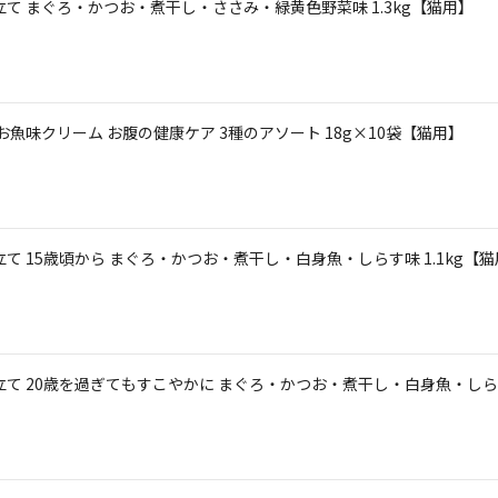
て まぐろ・かつお・煮干し・ささみ・緑黄色野菜味 1.3kg【猫用】
お魚味クリーム お腹の健康ケア 3種のアソート 18g×10袋【猫用】
て 15歳頃から まぐろ・かつお・煮干し・白身魚・しらす味 1.1kg【
て 20歳を過ぎてもすこやかに まぐろ・かつお・煮干し・白身魚・しらす味