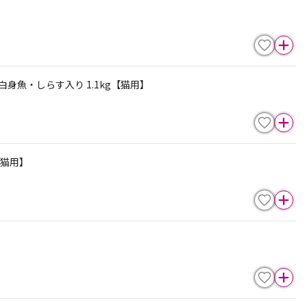
身魚・しらす入り 1.1kg【猫用】
【猫用】
】