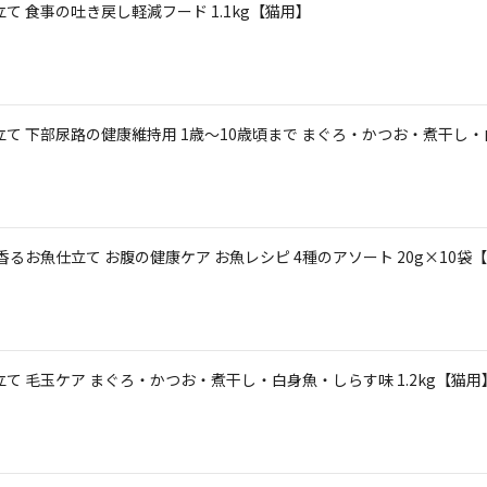
て 食事の吐き戻し軽減フード 1.1kg【猫用】
て 下部尿路の健康維持用 1歳～10歳頃まで まぐろ・かつお・煮干し・白
香るお魚仕立て お腹の健康ケア お魚レシピ 4種のアソート 20g×10袋
て 毛玉ケア まぐろ・かつお・煮干し・白身魚・しらす味 1.2kg【猫用