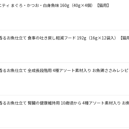
ティ まぐろ・かつお・白身魚味 160g（40g×4個）【猫用】
香るお魚仕立て 食事の吐き戻し軽減フード 192g（16g×12袋入）【猫
香るお魚仕立て 全成長段階用 4種アソート素材入り お魚鶏ささみレシピ 2
るお魚仕立て 腎臓の健康維持用 10歳頃から 4種アソート素材入り お魚レ