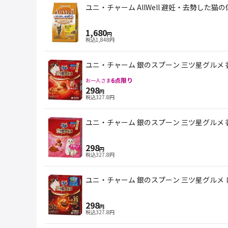
ユニ・チャーム AllWell 避妊・去勢した猫の
1,680
円
税込
1,848
円
ユニ・チャーム 銀のスプーン 三ツ星グルメ 香
6
点限り
お一人さま
298
円
税込
327.8
円
ユニ・チャーム 銀のスプーン 三ツ星グルメ 香
298
円
税込
327.8
円
ユニ・チャーム 銀のスプーン 三ツ星グルメ 
298
円
税込
327.8
円