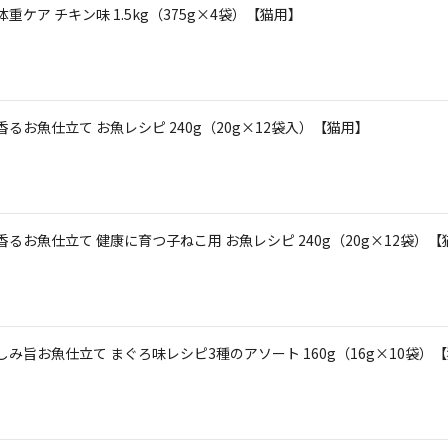
体重ケア チキン味 1.5kg（375g×4袋）【猫用】
るお魚仕立て お魚レシピ 240g（20g×12袋入）【猫用】
るお魚仕立て 健康に育つ子ねこ用 お魚レシピ 240g（20g×12袋）【
しみ旨お魚仕立て まぐろ味レシピ3種のアソート 160g（16g×10袋）