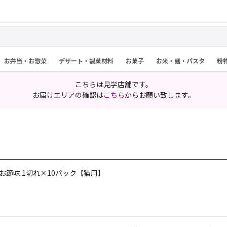
お弁当・お惣菜
デザート・製菓材料
お菓子
お米・麺・パスタ
粉
こちらは見学店舗です。
お届けエリアの確認は
こちら
からお願い致します。
つお節味 1切れ×10パック【猫用】