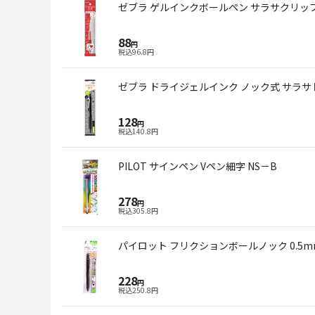
ゼブラ ゲルインクボールペン サラサクリップ 0
88
円
税込
96.8
円
ゼブラ ドライジェルインク ノック式 サラサドラ
128
円
税込
140.8
円
PILOT サインペン Vペン細字 NS－B
278
円
税込
305.8
円
パイロット フリクションボールノック 0.5m
228
円
税込
250.8
円