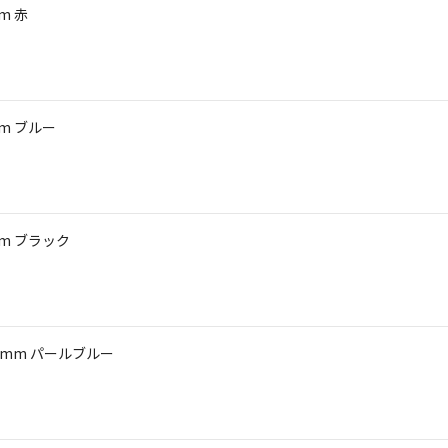
m 赤
m ブルー
m ブラック
8mm パールブルー