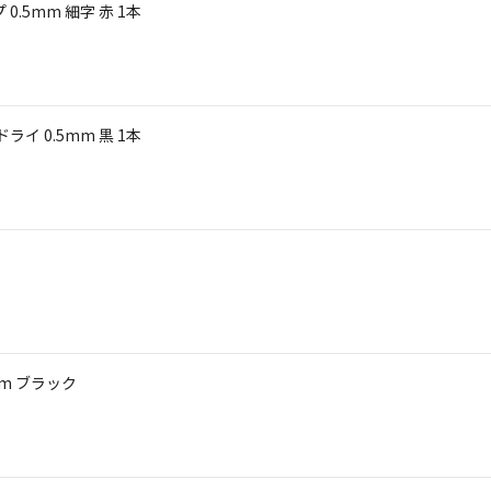
.5mm 細字 赤 1本
イ 0.5mm 黒 1本
m ブラック