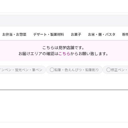
お弁当・お惣菜
デザート・製菓材料
お菓子
お米・麺・パスタ
粉
こちらは見学店舗です。
お届けエリアの確認は
こちら
からお願い致します。
インペン・蛍光ペン・筆ペン
鉛筆・色えんぴつ・鉛筆削り
修正ペン・