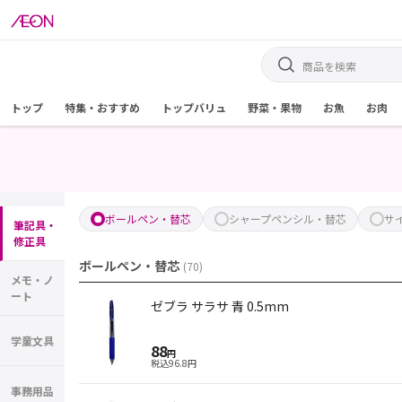
トップ
特集・おすすめ
トップバリュ
野菜・果物
お魚
お肉
ボールペン・替芯
シャープペンシル・替芯
サ
筆記具・
修正具
ボールペン・替芯
(
70
)
メモ・ノ
ート
ゼブラ サラサ 青 0.5mm
学童文具
88
円
税込
96.8
円
事務用品