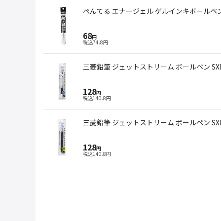
ぺんてる エナージェル ゲルインキボールペン替
68
円
税込
74.8
円
128
円
税込
140.8
円
128
円
税込
140.8
円