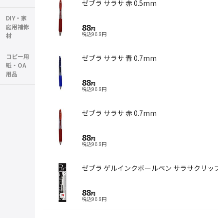
ゼブラ サラサ 赤 0.5mm
DIY・家
88
庭用補修
円
税込
96.8
円
材
コピー用
ゼブラ サラサ 青 0.7mm
紙・OA
用品
88
円
税込
96.8
円
ゼブラ サラサ 赤 0.7mm
88
円
税込
96.8
円
ゼブラ ゲルインクボールペン サラサクリップ 0
88
円
税込
96.8
円