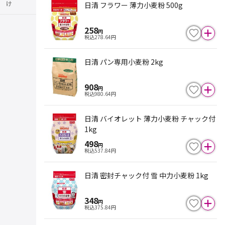
け
日清 フラワー 薄力小麦粉 500g
258
円
税込
278.64
円
日清 パン専用小麦粉 2kg
908
円
税込
980.64
円
日清 バイオレット 薄力小麦粉 チャック付
1kg
498
円
税込
537.84
円
日清 密封チャック付 雪 中力小麦粉 1kg
348
円
税込
375.84
円