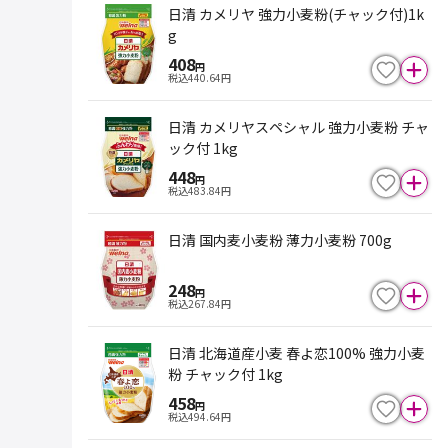
日清 カメリヤ 強力小麦粉(チャック付)1k
g
408
円
税込
440.64
円
日清 カメリヤスペシャル 強力小麦粉 チャ
ック付 1kg
448
円
税込
483.84
円
日清 国内麦小麦粉 薄力小麦粉 700g
248
円
税込
267.84
円
日清 北海道産小麦 春よ恋100% 強力小麦
粉 チャック付 1kg
458
円
税込
494.64
円