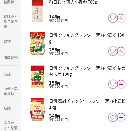
和日彩々 薄力小麦粉 700g
和風粉
148
お好み・
円
税込
159.84
円
たこ焼き
粉
日清 クッキングフラワー 薄力小麦粉 150
g
乾物
258
円
税込
278.64
円
海産乾物
日清 クッキングフラワー 薄力小麦粉 詰め
替え用 100g
缶詰
158
円
税込
170.64
円
海苔・昆
布食材
日清 密封チャック付 フラワー 薄力小麦粉
1kg
瓶詰
348
円
税込
375.84
円
ふりか
け・茶漬