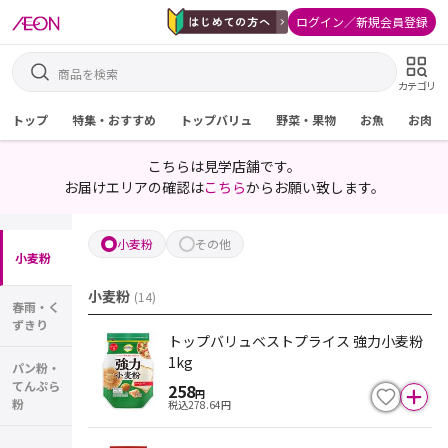
ログイン／新規会員登録
カテゴリ
トップ
特集・おすすめ
トップバリュ
野菜・果物
お魚
お肉
こちらは見学店舗です。
お届けエリアの確認は
こちら
からお願い致します。
小麦粉
その他
小麦粉
小麦粉
(
14
)
春雨・く
ずきり
トップバリュベストプライス 強力小麦粉
1kg
パン粉・
てんぷら
258
円
粉
税込
278.64
円