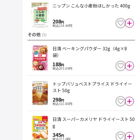
ニップン こんな小麦粉ほしかった 400g
208
円
税込
224.64
円
その他
(
5
)
日清 ベーキングパウダー 32g（4g×8
袋）
188
円
税込
203.04
円
トップバリュベストプライス ドライイー
スト 50g
298
円
税込
321.84
円
日清 スーパーカメリヤ ドライイースト 50
g
345
円
税込
372.6
円