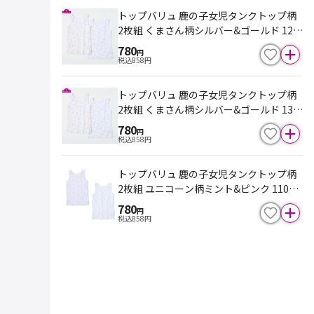
トップバリュ 鹿の子女児タンクトップ柄
2枚組 くまさん柄シルバー&ゴールド 120
cm
780
円
税込
858
円
トップバリュ 鹿の子女児タンクトップ柄
2枚組 くまさん柄シルバー&ゴールド 130
cm
780
円
税込
858
円
トップバリュ 鹿の子女児タンクトップ柄
2枚組 ユニコーン柄ミント&ピンク 110c
m
780
円
税込
858
円