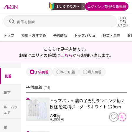
ログイン／新規会員登録
カテゴリ
トップ
特集・おすすめ
予約商品
トップバリュ
野菜・果物
お
こちらは見学店舗です。
お届けエリアの確認は
こちら
からお願い致します。
子供肌着
紳士肌着
婦人肌着
肌着
子供肌着
(
74
)
靴下
トップバリュ 鹿の子男児ランニング柄 2
枚組 恐竜柄ボーダー&ホワイト 120cm
ルームウ
ェア
780
円
税込
858
円
靴