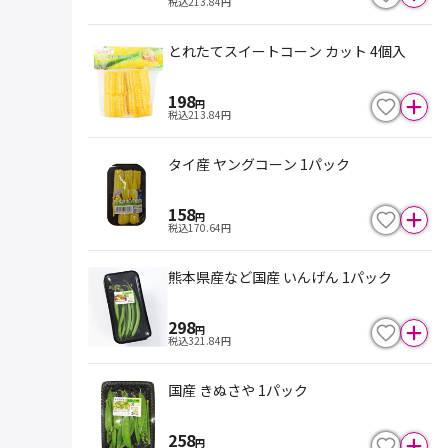
税込
213.84
円
とれたてスイートコーン カット 4個入
198
円
税込
213.84
円
タイ産 ヤングコーン 1パック
158
円
税込
170.64
円
熊本県産など国産 いんげん 1パック
298
円
税込
321.84
円
国産 きぬさや 1パック
258
円