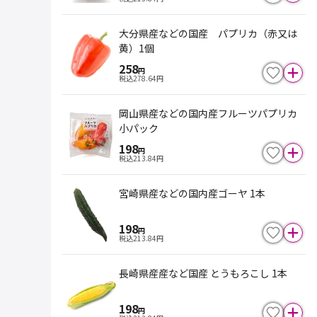
大分県産などの国産 パプリカ（赤又は
黄）1個
258
円
税込
278.64
円
岡山県産などの国内産フルーツパプリカ
小パック
198
円
税込
213.84
円
宮崎県産などの国内産ゴーヤ 1本
198
円
税込
213.84
円
長崎県産産など国産 とうもろこし 1本
198
円