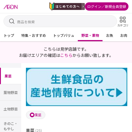
ログイン／新規会員登録
カテゴリ
トップ
特集・おすすめ
トップバリュ
野菜・果物
お魚
お肉
こちらは見学店舗です。
お届けエリアの確認は
こちら
からお願い致します。
果菜
葉物野菜
土物野菜
果菜
きのこ・
もやし
果菜
(
25
)