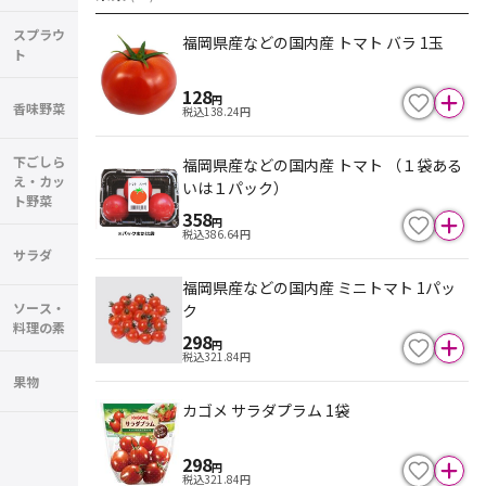
スプラウ
福岡県産などの国内産 トマト バラ 1玉
ト
128
円
香味野菜
税込
138.24
円
下ごしら
福岡県産などの国内産 トマト （１袋ある
え・カッ
いは１パック）
ト野菜
358
円
税込
386.64
円
サラダ
福岡県産などの国内産 ミニトマト 1パッ
ソース・
ク
料理の素
298
円
税込
321.84
円
果物
カゴメ サラダプラム 1袋
298
円
税込
321.84
円