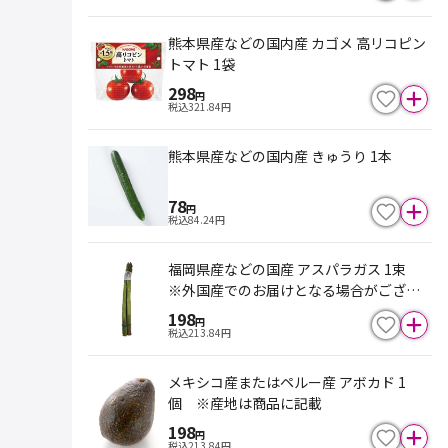
熊本県産などの国内産 カゴメ 高リコピン
トマト 1袋
298
円
税込
321.84
円
熊本県産などの国内産 きゅうり 1本
78
円
税込
84.24
円
福岡県産などの国産 アスパラガス 1束
※外国産でのお届けとなる場合がござい
ます。
198
円
税込
213.84
円
メキシコ産またはペルー産 アボカド 1
個 ※産地は商品に記載
198
円
税込
213.84
円