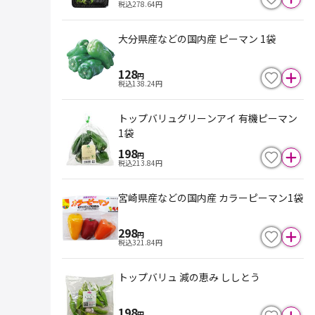
税込
278.64
円
大分県産などの国内産 ピーマン 1袋
128
円
税込
138.24
円
トップバリュグリーンアイ 有機ピーマン
1袋
198
円
税込
213.84
円
宮崎県産などの国内産 カラーピーマン1袋
298
円
税込
321.84
円
トップバリュ 減の恵み ししとう
198
円