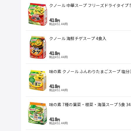
クノール 中華スープ フリーズドライタイプ 
418
円
税込
451.44
円
クノール 海鮮チゲスープ 4食入
418
円
税込
451.44
円
味の素 クノール ふんわりたまごスープ 塩分3
418
円
税込
451.44
円
味の素 7種の葉菜・根菜・海藻スープ 5食 34.
418
円
税込
451.44
円