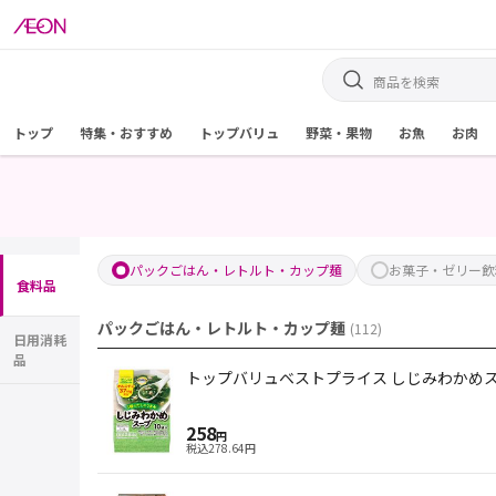
トップ
特集・おすすめ
トップバリュ
野菜・果物
お魚
お肉
パックごはん・レトルト・カップ麺
お菓子・ゼリー飲
食料品
パックごはん・レトルト・カップ麺
(
112
)
日用消耗
品
トップバリュベストプライス しじみわかめス
258
円
税込
278.64
円