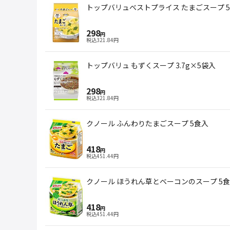
トップバリュベストプライス たまごスープ 
298
円
税込
321.84
円
トップバリュ もずくスープ 3.7g×5袋入
298
円
税込
321.84
円
クノール ふんわりたまごスープ 5食入
418
円
税込
451.44
円
クノール ほうれん草とベーコンのスープ 5
418
円
税込
451.44
円