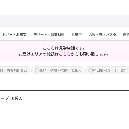
お弁当・お惣菜
デザート・製菓材料
お菓子
お米・麺・パスタ
粉
こちらは見学店舗です。
お届けエリアの確認は
こちら
からお願い致します。
料・栄養補助食品
缶詰・乾物・乾麺・無洗米
経口補水液・水・飲料
ープ 10袋入