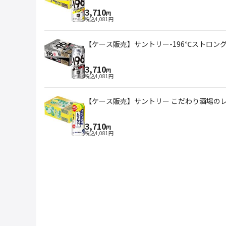
3,710
円
税込
4,081
円
【ケース販売】サントリー-196℃ストロングゼロ
3,710
円
税込
4,081
円
【ケース販売】サントリー こだわり酒場のレモ
3,710
円
税込
4,081
円