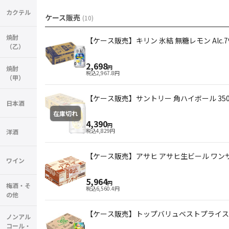
カクテル
ケース販売
(
10
)
焼酎
【ケース販売】キリン 氷結 無糖レモン Alc.7%
（乙）
2,698
円
焼酎
税込
2,967.8
円
（甲）
【ケース販売】サントリー 角ハイボール 350
日本酒
在庫切れ
4,390
円
税込
4,829
円
洋酒
【ケース販売】アサヒ アサヒ生ビール ワンサー
ワイン
5,964
円
梅酒・そ
税込
6,560.4
円
の他
【ケース販売】トップバリュベストプライス ジンソ
ノンアル
コール・