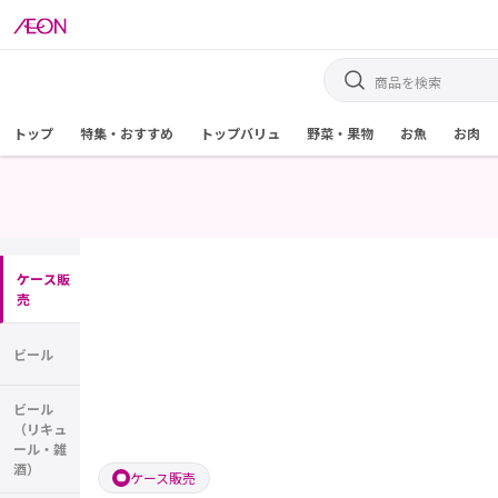
トップ
特集・おすすめ
トップバリュ
野菜・果物
お魚
お肉
ケース販
売
ビール
ビール
（リキュ
ール・雑
酒）
ケース販売