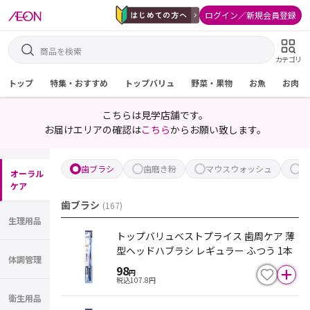
ログイン／新規会員登録
カテゴリ
トップ
特集・おすすめ
トップバリュ
野菜・果物
お魚
お肉
こちらは見学店舗です。
お届けエリアの確認は
こちら
からお願い致します。
歯ブラシ
歯磨き粉
マウスウォッシュ
歯
オーラル
ケア
歯ブラシ
(
167
)
生理用品
トップバリュベストプライス 歯周ケア 薄
型ヘッドハブラシ レギュラー ふつう 1本
体調管理
98
円
税込
107.8
円
衛生用品