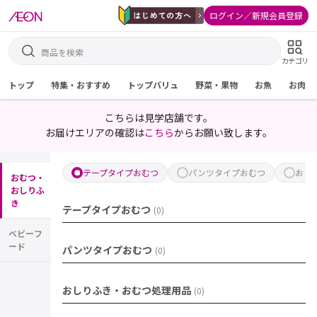
ログイン／新規会員登録
カテゴリ
トップ
特集・おすすめ
トップバリュ
野菜・果物
お魚
お肉
こちらは見学店舗です。
お届けエリアの確認は
こちら
からお願い致します。
テープタイプおむつ
パンツタイプおむつ
おし
おむつ・
おしりふ
き
テープタイプおむつ
(
0
)
ベビーフ
ード
パンツタイプおむつ
(
0
)
おしりふき・おむつ処理用品
(
0
)