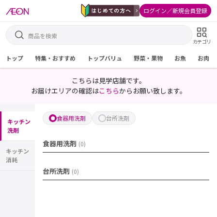
ログイン／新規会員登録
カテゴリ
トップ
特集・おすすめ
トップバリュ
野菜・果物
お魚
お肉
こちらは見学店舗です。
お届けエリアの確認は
こちら
からお願い致します。
食器用洗剤
台所洗剤
キッチン
洗剤
食器用洗剤
(
0
)
キッチン
消耗
台所洗剤
(
0
)