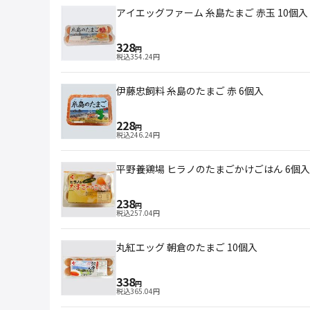
アイエッグファーム 糸島たまご 赤玉 10個入
328
円
税込
354.24
円
伊藤忠飼料 糸島のたまご 赤 6個入
228
円
税込
246.24
円
平野養鶏場 ヒラノのたまごかけごはん 6個入
238
円
税込
257.04
円
丸紅エッグ 朝倉のたまご 10個入
338
円
税込
365.04
円