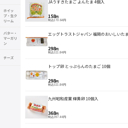
JAうすきたまご よんたま 4個入
ホイッ
158
プ・生ク
円
税込
170.64
円
リーム
バター・
エッグトラストジャパン 福岡のおいしいたま
マーガリ
ン
298
円
税込
321.84
円
チーズ
トップ卵 とっぷらんのたまご 10個
298
円
税込
321.84
円
九州昭和産業 輝黄卵 10個入
368
円
税込
397.44
円