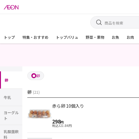
トップ
特集・おすすめ
トップバリュ
野菜・果物
お魚
お肉
卵
卵
卵
(
21
)
牛乳
赤ら卵 10個入り
ヨーグル
ト
298
円
税込
321.84
円
乳酸菌飲
料