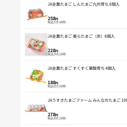
JA全農たまご しんたまご九州育ち 6個入
258
円
税込
278.64
円
JA全農たまご 美らたまご（赤）6個入
228
円
税込
246.24
円
JA全農たまご すくすく葉酸育ち 4個入
188
円
税込
203.04
円
JAうすきたまごファーム みんなのたまご 10
278
円
税込
300.24
円