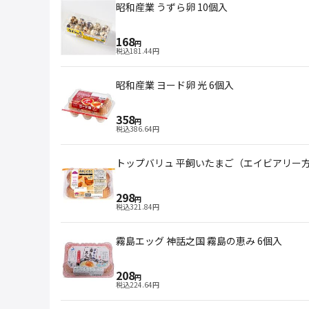
昭和産業 うずら卵 10個入
168
円
税込
181.44
円
昭和産業 ヨード卵 光 6個入
358
円
税込
386.64
円
トップバリュ 平飼いたまご（エイビアリー
298
円
税込
321.84
円
霧島エッグ 神話之国 霧島の恵み 6個入
208
円
税込
224.64
円