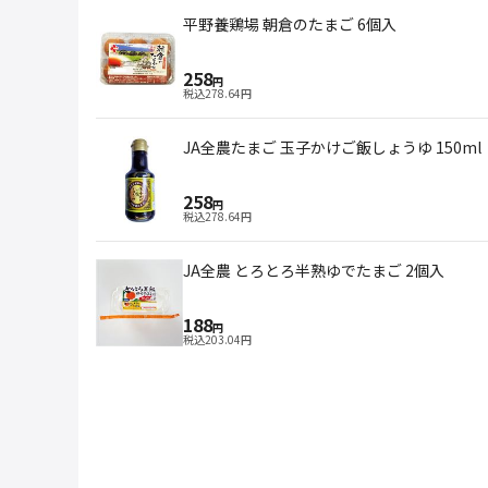
平野養鶏場 朝倉のたまご 6個入
258
円
税込
278.64
円
JA全農たまご 玉子かけご飯しょうゆ 150ml
258
円
税込
278.64
円
JA全農 とろとろ半熟ゆでたまご 2個入
188
円
税込
203.04
円