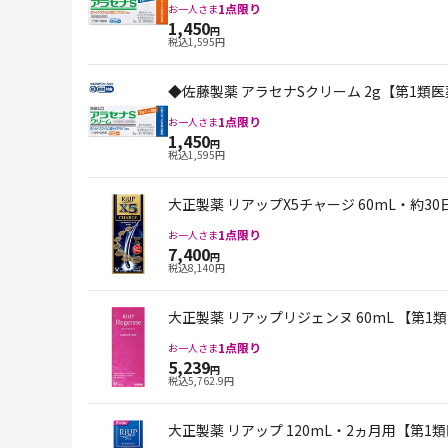
1
点限り
お一人さま
1,450
円
税込
1,595
円
◆佐藤製薬 アラセナSクリーム 2g【第1類
1
点限り
お一人さま
1,450
円
税込
1,595
円
大正製薬 リアップX5チャージ 60mL・約3
1
点限り
お一人さま
7,400
円
税込
8,140
円
大正製薬 リアップリジェンヌ 60mL 【第1
1
点限り
お一人さま
5,239
円
税込
5,762.9
円
大正製薬 リアップ 120mL・2ヵ月用【第1