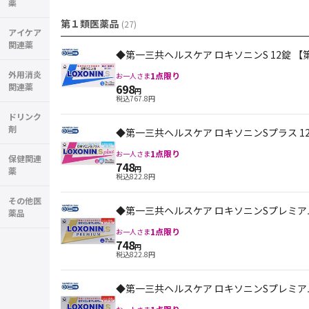
薬
第１類医薬品
(
27
)
アイケア
関連薬
◆第一三共ヘルスケア ロキソニンS 12錠 【
外用消炎
1
点限り
お一人さま
698
関連薬
円
税込
767.8
円
ドリンク
剤
◆第一三共ヘルスケア ロキソニンSプラス 1
1
点限り
お一人さま
保健関連
748
円
薬
税込
822.8
円
その他医
◆第一三共ヘルスケア ロキソニンSプレミアム
薬品
1
点限り
お一人さま
748
円
税込
822.8
円
◆第一三共ヘルスケア ロキソニンSプレミアム