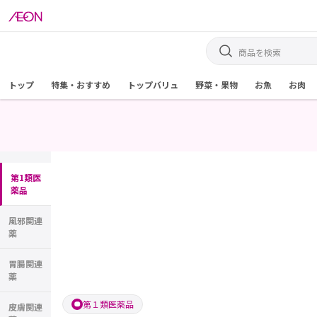
トップ
特集・おすすめ
トップバリュ
野菜・果物
お魚
お肉
第1類医
薬品
風邪関連
薬
胃腸関連
薬
第１類医薬品
皮膚関連