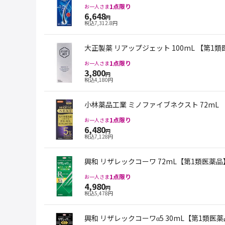
1
点限り
お一人さま
6,648
円
税込
7,312.8
円
大正製薬 リアップジェット 100mL 【第1
1
点限り
お一人さま
3,800
円
税込
4,180
円
小林薬品工業 ミノファイブネクスト 72mL 
1
点限り
お一人さま
6,480
円
税込
7,128
円
興和 リザレックコーワ 72mL【第1類医薬品
1
点限り
お一人さま
4,980
円
税込
5,478
円
興和 リザレックコーワα5 30mL【第1類医