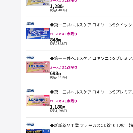
1
点限り
お一人さま
1,280
円
税込
1,408
円
◆第一三共ヘルスケア ロキソニンSクイック 
1
点限り
お一人さま
848
円
税込
932.8
円
◆第一三共ヘルスケア ロキソニンSプレミアム
1
点限り
お一人さま
698
円
税込
767.8
円
◆第一三共ヘルスケア ロキソニンSプレミアム
1
点限り
お一人さま
1,180
円
税込
1,298
円
◆新新薬品工業 ファモガスOD錠10 12錠 