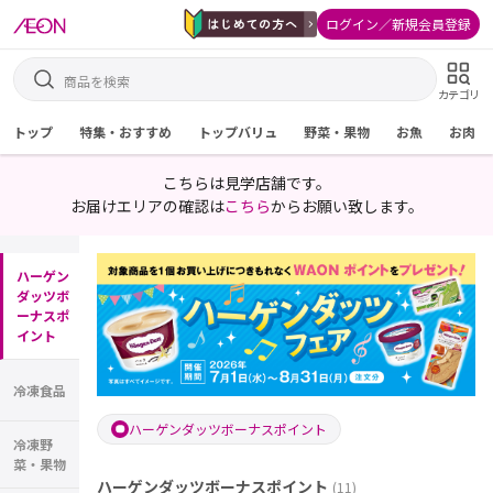
ログイン／新規会員登録
カテゴリ
トップ
特集・おすすめ
トップバリュ
野菜・果物
お魚
お肉
こちらは見学店舗です。
お届けエリアの確認は
こちら
からお願い致します。
ハーゲン
ダッツボ
ーナスポ
イント
冷凍食品
ハーゲンダッツボーナスポイント
冷凍野
菜・果物
ハーゲンダッツボーナスポイント
(
11
)