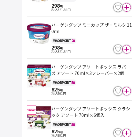
298
円
税込
321.84
円
ハーゲンダッツ ミニカップ ザ・ミルク 11
0ml
20
WAON
POINT
298
円
税込
321.84
円
ハーゲンダッツ アソートボックス ラバー
ズ アソート 70ml×3フレーバー×2個
50
WAON
POINT
825
円
税込
891
円
ハーゲンダッツ アソートボックス クラシ
ック アソート 70ml×6個入
50
WAON
POINT
825
円
税込
891
円