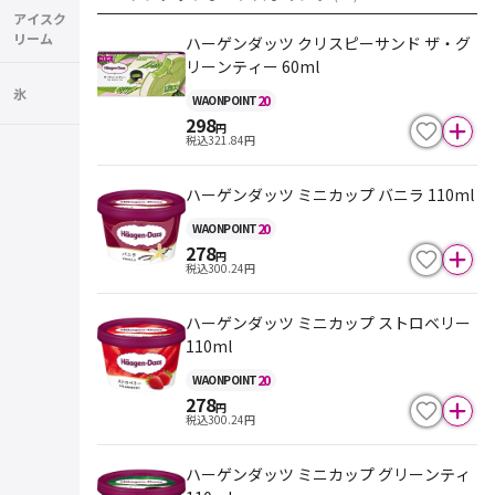
アイスク
リーム
ハーゲンダッツ クリスピーサンド ザ・グ
リーンティー 60ml
氷
20
WAON
POINT
298
円
税込
321.84
円
ハーゲンダッツ ミニカップ バニラ 110ml
20
WAON
POINT
278
円
税込
300.24
円
ハーゲンダッツ ミニカップ ストロベリー
110ml
20
WAON
POINT
278
円
税込
300.24
円
ハーゲンダッツ ミニカップ グリーンティ