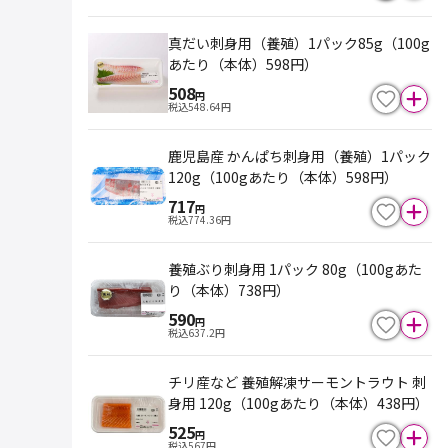
真だい刺身用（養殖）1パック85g（100g
あたり（本体）598円）
508
円
税込
548.64
円
鹿児島産 かんぱち刺身用（養殖）1パック
120g（100gあたり（本体）598円）
717
円
税込
774.36
円
養殖ぶり刺身用 1パック 80g（100gあた
り（本体）738円）
590
円
税込
637.2
円
チリ産など 養殖解凍サーモントラウト 刺
身用 120g（100gあたり（本体）438円）
525
円
税込
567
円