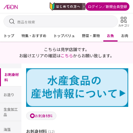
ログイン／新規会員登録
カテゴリ
トップ
特集・おすすめ
トップバリュ
野菜・果物
お魚
お肉
こちらは見学店舗です。
お届けエリアの確認は
こちら
からお願い致します。
お刺身材
料
お造り
生食加工
品
お刺身材料
海藻
お刺身材料
(
12
)