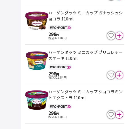
ハーゲンダッツ ミニカップ ガナッシュシ
ョコラ 110ml
20
WAON
POINT
298
円
税込
321.84
円
ハーゲンダッツ ミニカップ ブリュレチー
ズケーキ 110ml
20
WAON
POINT
298
円
税込
321.84
円
ハーゲンダッツ ミニカップ ショコラミン
トエクストラ 110ml
20
WAON
POINT
298
円
税込
321.84
円