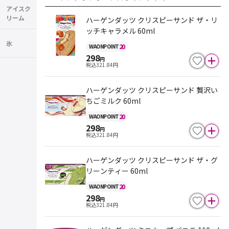
アイスク
リーム
ハーゲンダッツ クリスピーサンド ザ・リ
ッチキャラメル 60ml
氷
20
WAON
POINT
298
円
税込
321.84
円
ハーゲンダッツ クリスピーサンド 贅沢い
ちごミルク 60ml
20
WAON
POINT
298
円
税込
321.84
円
ハーゲンダッツ クリスピーサンド ザ・グ
リーンティー 60ml
20
WAON
POINT
298
円
税込
321.84
円