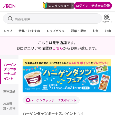
ログイン／新規会員登録
カテゴリ
トップ
特集・おすすめ
トップバリュ
野菜・果物
お魚
お肉
こちらは見学店舗です。
お届けエリアの確認は
こちら
からお願い致します。
ハーゲン
ダッツボ
ーナスポ
イント
冷凍食品
ハーゲンダッツボーナスポイント
冷凍野
菜・果物
ハーゲンダッツボーナスポイント
(
22
)