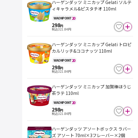
ハーゲンダッツ ミニカップ Gelati ソルテ
ィキャラメル&ピスタチオ 110ml
20
WAON
POINT
298
円
税込
321.84
円
ハーゲンダッツ ミニカップ Gelati トロピ
カルリッチ&ココナッツ 110ml
20
WAON
POINT
298
円
税込
321.84
円
ハーゲンダッツ ミニカップ 加賀棒ほうじ
茶ラテ 110ml
20
WAON
POINT
298
円
税込
321.84
円
ハーゲンダッツ アソートボックス ラバー
ズ アソート 70ml×3フレーバー×2個