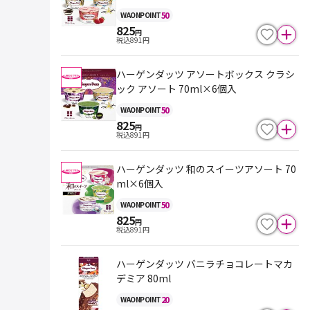
50
WAON
POINT
825
円
税込
891
円
ハーゲンダッツ アソートボックス クラシ
ック アソート 70ml×6個入
50
WAON
POINT
825
円
税込
891
円
ハーゲンダッツ 和のスイーツアソート 70
ml×6個入
50
WAON
POINT
825
円
税込
891
円
ハーゲンダッツ バニラチョコレートマカ
デミア 80ml
20
WAON
POINT