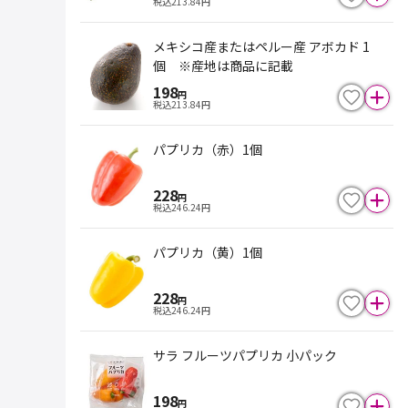
税込
213.84
円
メキシコ産またはペルー産 アボカド 1
個 ※産地は商品に記載
198
円
税込
213.84
円
パプリカ（赤）1個
228
円
税込
246.24
円
パプリカ（黄）1個
228
円
税込
246.24
円
サラ フルーツパプリカ 小パック
198
円