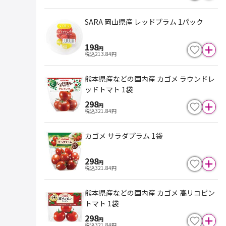
SARA 岡山県産 レッドプラム 1パック
198
円
税込
213.84
円
熊本県産などの国内産 カゴメ ラウンドレ
ッドトマト 1袋
298
円
税込
321.84
円
カゴメ サラダプラム 1袋
298
円
税込
321.84
円
熊本県産などの国内産 カゴメ 高リコピン
トマト 1袋
298
円
税込
321.84
円