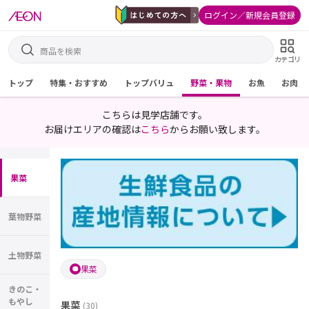
ログイン／新規会員登録
カテゴリ
トップ
特集・おすすめ
トップバリュ
野菜・果物
お魚
お肉
こちらは見学店舗です。
お届けエリアの確認は
こちら
からお願い致します。
果菜
葉物野菜
土物野菜
果菜
きのこ・
もやし
果菜
(
30
)