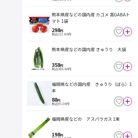
熊本県産などの国内産 カゴメ 高GABAト
マト 1袋
298
円
税込
321.84
円
熊本県産などの国内産 きゅうり 大袋
358
円
税込
386.64
円
福岡県などの国内産 きゅうり（ばら）1
本
88
円
税込
95.04
円
福岡県産などの アスパラガス 1束
198
円