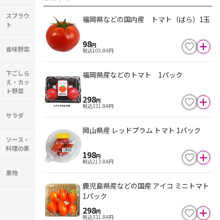
スプラウ
福岡県などの国内産 トマト（ばら）1玉
ト
98
円
香味野菜
税込
105.84
円
下ごしら
福岡県産などのトマト 1パック
え・カッ
ト野菜
298
円
税込
321.84
円
サラダ
岡山県産 レッドプラム トマト 1パック
ソース・
料理の素
198
円
税込
213.84
円
果物
鹿児島県産などの国産 アイコ ミニトマト
1パック
298
円
税込
321.84
円