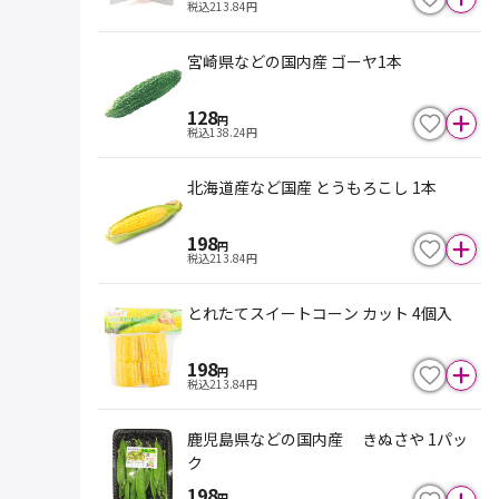
税込
213.84
円
宮崎県などの国内産 ゴーヤ1本
128
円
税込
138.24
円
北海道産など国産 とうもろこし 1本
198
円
税込
213.84
円
とれたてスイートコーン カット 4個入
198
円
税込
213.84
円
鹿児島県などの国内産 きぬさや 1パッ
ク
198
円