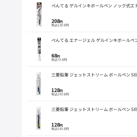
ぺんてる ゲルインキボールペン ノック式エナー
208
円
税込
228.8
円
ぺんてる エナージェル ゲルインキボールペン替
68
円
税込
74.8
円
128
円
税込
140.8
円
128
円
税込
140.8
円