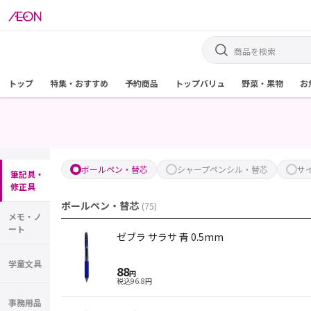
トップ
特集・おすすめ
予約商品
トップバリュ
野菜・果物
お
ボールペン・替芯
シャープペンシル・替芯
サ
筆記具・
修正具
ボールペン・替芯
(
75
)
メモ・ノ
ート
ゼブラ サラサ 青 0.5mm
学童文具
88
円
税込
96.8
円
事務用品