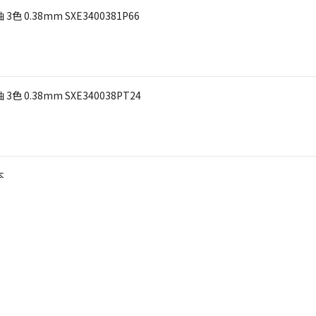
0.38mm SXE3400381P66
0.38mm SXE340038PT24
本