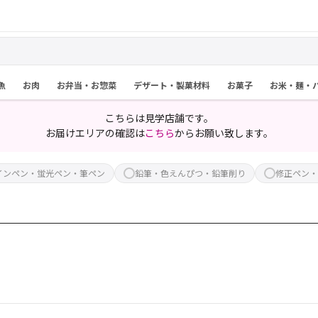
魚
お肉
お弁当・お惣菜
デザート・製菓材料
お菓子
お米・麺・
こちらは見学店舗です。
お届けエリアの確認は
こちら
からお願い致します。
インペン・蛍光ペン・筆ペン
鉛筆・色えんぴつ・鉛筆削り
修正ペン・