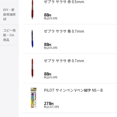
ゼブラ サラサ 赤 0.5mm
DIY・家
88
庭用補修
円
税込
96.8
円
材
コピー用
ゼブラ サラサ 青 0.7mm
紙・OA
用品
88
円
税込
96.8
円
ゼブラ サラサ 赤 0.7mm
88
円
税込
96.8
円
PILOT サインペン Vペン細字 NS－B
278
円
税込
305.8
円