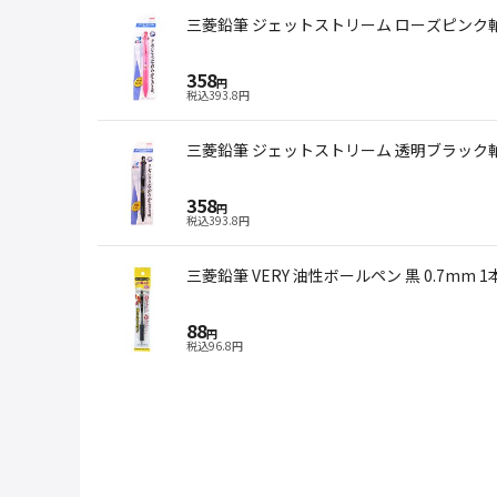
三菱鉛筆 ジェットストリーム ローズピンク軸 3色 
358
円
税込
393.8
円
三菱鉛筆 ジェットストリーム 透明ブラック軸 3色 
358
円
税込
393.8
円
三菱鉛筆 VERY 油性ボールペン 黒 0.7mm 1
88
円
税込
96.8
円