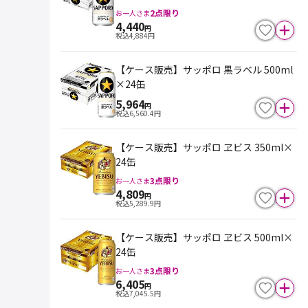
2
点限り
お一人さま
4,440
円
税込
4,884
円
【ケース販売】サッポロ 黒ラベル 500ml
×24缶
5,964
円
税込
6,560.4
円
【ケース販売】サッポロ ヱビス 350ml×
24缶
3
点限り
お一人さま
4,809
円
税込
5,289.9
円
【ケース販売】サッポロ ヱビス 500ml×
24缶
3
点限り
お一人さま
6,405
円
税込
7,045.5
円