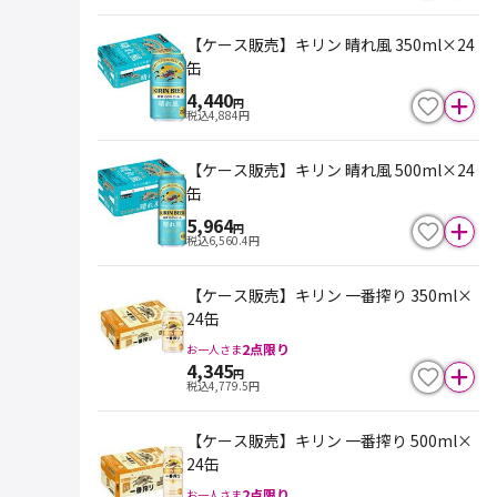
【ケース販売】キリン 晴れ風 350ml×24
缶
4,440
円
税込
4,884
円
【ケース販売】キリン 晴れ風 500ml×24
缶
5,964
円
税込
6,560.4
円
【ケース販売】キリン 一番搾り 350ml×
24缶
2
点限り
お一人さま
4,345
円
税込
4,779.5
円
【ケース販売】キリン 一番搾り 500ml×
24缶
2
点限り
お一人さま