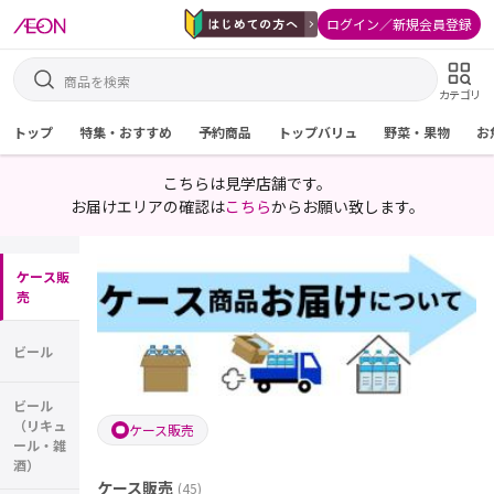
ログイン／新規会員登録
カテゴリ
トップ
特集・おすすめ
予約商品
トップバリュ
野菜・果物
お
こちらは見学店舗です。
お届けエリアの確認は
こちら
からお願い致します。
ケース販
売
ビール
ビール
（リキュ
ケース販売
ール・雑
酒）
ケース販売
(
45
)