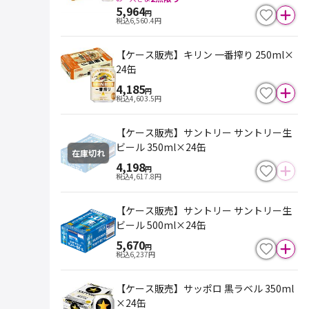
5,964
円
税込
6,560.4
円
【ケース販売】キリン 一番搾り 250ml×
24缶
4,185
円
税込
4,603.5
円
【ケース販売】サントリー サントリー生
ビール 350ml×24缶
在庫切れ
4,198
円
税込
4,617.8
円
【ケース販売】サントリー サントリー生
ビール 500ml×24缶
5,670
円
税込
6,237
円
【ケース販売】サッポロ 黒ラベル 350ml
×24缶