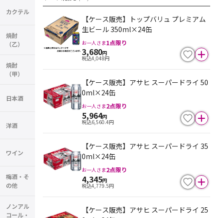
カクテル
【ケース販売】トップバリュ プレミアム
生ビール 350ml×24缶
焼酎
1
点限り
お一人さま
（乙）
3,680
円
税込
4,048
円
焼酎
（甲）
【ケース販売】アサヒ スーパードライ 50
0ml×24缶
日本酒
2
点限り
お一人さま
5,964
円
税込
6,560.4
円
洋酒
【ケース販売】アサヒ スーパードライ 35
ワイン
0ml×24缶
2
点限り
お一人さま
梅酒・そ
4,345
円
の他
税込
4,779.5
円
ノンアル
【ケース販売】アサヒ スーパードライ 25
コール・