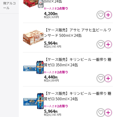
0ml×24缶
微アルコ
ール
2
点限り
お一人さま
4,200
円
税込
4,620
円
【ケース販売】アサヒ アサヒ生ビール ワ
ンサード 500ml×24缶
5,964
円
税込
6,560.4
円
【ケース販売】キリンビール 一番搾り 糖
質ゼロ 350ml×24缶
2
点限り
お一人さま
4,440
円
税込
4,884
円
【ケース販売】キリンビール 一番搾り 糖
質ゼロ 500ml×24缶
2
点限り
お一人さま
5,964
円
税込
6,560.4
円