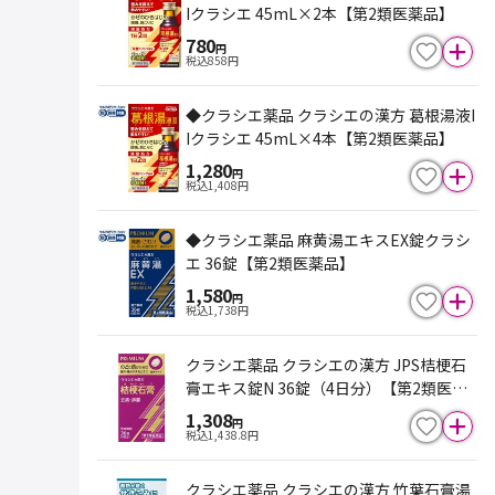
Iクラシエ 45mL×2本【第2類医薬品】
780
円
税込
858
円
◆クラシエ薬品 クラシエの漢方 葛根湯液I
Iクラシエ 45mL×4本【第2類医薬品】
1,280
円
税込
1,408
円
◆クラシエ薬品 麻黄湯エキスEX錠クラシ
エ 36錠【第2類医薬品】
1,580
円
税込
1,738
円
クラシエ薬品 クラシエの漢方 JPS桔梗石
膏エキス錠N 36錠（4日分）【第2類医薬
品】
1,308
円
税込
1,438.8
円
クラシエ薬品 クラシエの漢方 竹葉石膏湯