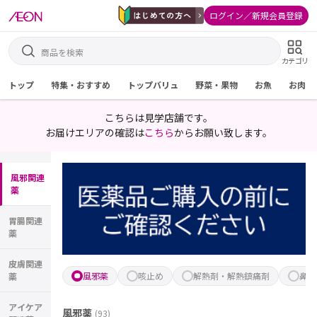
ログイン／新規会員登録
カテゴリ
トップ
特集・おすすめ
トップバリュ
野菜・果物
お魚
お肉
こちらは見学店舗です。
お届けエリアの確認は
こちら
からお願い致します。
風邪関連
薬
胃腸関連
薬
皮膚関連
風邪薬
咳止め
解熱剤・解熱鎮痛剤
鼻炎
薬
アイケア
風邪薬
(
93
)