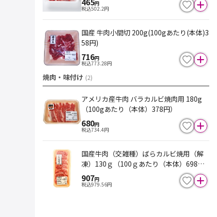
465
円
税込
502.2
円
国産 牛肉小間切 200g(100gあたり(本体)3
58円)
716
円
税込
773.28
円
焼肉・味付け
(
2
)
アメリカ産牛肉 バラカルビ焼肉用 180g
（100gあたり（本体）378円）
680
円
税込
734.4
円
国産牛肉（交雑種）ばらカルビ焼用（解
凍）130ｇ（100ｇあたり（本体）698
円）
907
円
税込
979.56
円