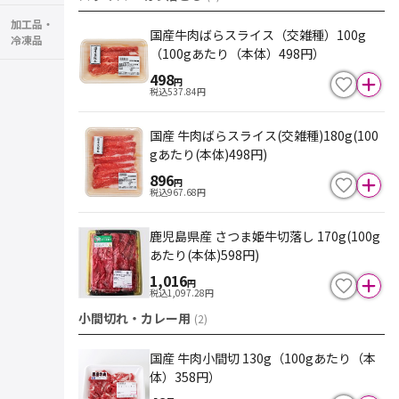
加工品・
国産牛肉ばらスライス（交雑種）100g
冷凍品
（100gあたり（本体）498円）
498
円
税込
537.84
円
国産 牛肉ばらスライス(交雑種)180g(100
gあたり(本体)498円)
896
円
税込
967.68
円
鹿児島県産 さつま姫牛切落し 170g(100g
あたり(本体)598円)
1,016
円
税込
1,097.28
円
小間切れ・カレー用
(
2
)
国産 牛肉小間切 130g（100gあたり（本
体）358円）