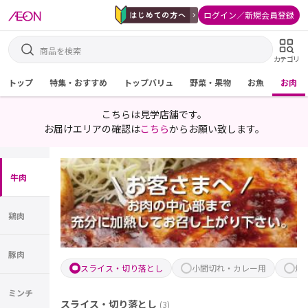
ログイン／新規会員登録
カテゴリ
トップ
特集・おすすめ
トップバリュ
野菜・果物
お魚
お肉
こちらは見学店舗です。
お届けエリアの確認は
こちら
からお願い致します。
牛肉
鶏肉
豚肉
スライス・切り落とし
小間切れ・カレー用
焼
ミンチ
スライス・切り落とし
(
3
)