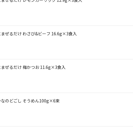
ぜるだけ わさび&ビーフ 16.6g×3食入
ぜるだけ 梅かつお 11.6g×3食入
のどごし そうめん100g×6束