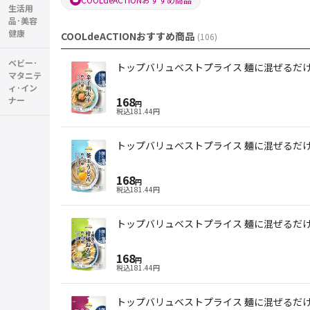
生活用
品･美容
健康
COOLdeACTIONおすすめ商品
(
106
)
ベビー･
トップバリュベストプライス 麺に混ぜるだけ 
マタニテ
ィ･イン
168
ナー
円
税込
181.44
円
トップバリュベストプライス 麺に混ぜるだけ 
168
円
税込
181.44
円
トップバリュベストプライス 麺に混ぜるだけ 
168
円
税込
181.44
円
トップバリュベストプライス 麺に混ぜるだけ 梅