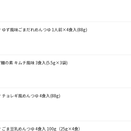
ゆず風味ごまだれめんつゆ 1人前×4食入(88g)
素 キムチ風味 3食入(5.5g×3袋)
ョレギ風めんつゆ 4食入(88g)
ま豆乳めんつゆ 4食入 100g（25g×4食）