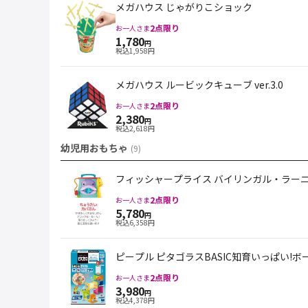
メガハウス じゃがりこショック
2
点限り
お一人さま
1,780
円
税込
1,958
円
メガハウス ルービックキューブ ver.3.0
2
点限り
お一人さま
2,380
円
税込
2,618
円
幼児用おもちゃ
(
9
)
フィッシャープライス バイリンガル・ラー
2
点限り
お一人さま
5,780
円
税込
6,358
円
ピープル ピタゴラスBASIC知育いっぱい!
2
点限り
お一人さま
3,980
円
税込
4,378
円