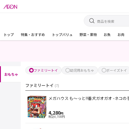
トップ
特集・おすすめ
トップバリュ
野菜・果物
お魚
お肉
ファミリートイ
幼児用おもちゃ
ボーイズトイ
おもちゃ
ファミリートイ
(
7
)
メガハウス も～っと!!番犬ガオガオ -ネコの手
4,280
円
税込
4,708
円