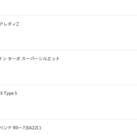
ェアレディZ
イン ターボ スーパーシルエット
Type S
ナ RXー7(SA22C)