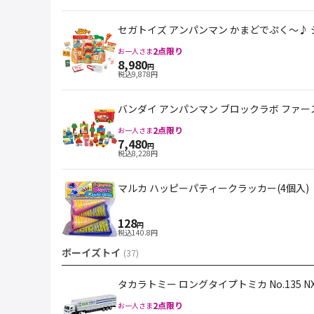
セガトイズ アンパンマン かまどでぷく～♪
2
点限り
お一人さま
8,980
円
税込
9,878
円
バンダイ アンパンマン ブロックラボ ファ
2
点限り
お一人さま
7,480
円
税込
8,228
円
マルカ ハッピーパティークラッカー(4個入)
128
円
税込
140.8
円
ボーイズトイ
(
37
)
タカラトミー ロングタイプトミカ No.135 
2
点限り
お一人さま