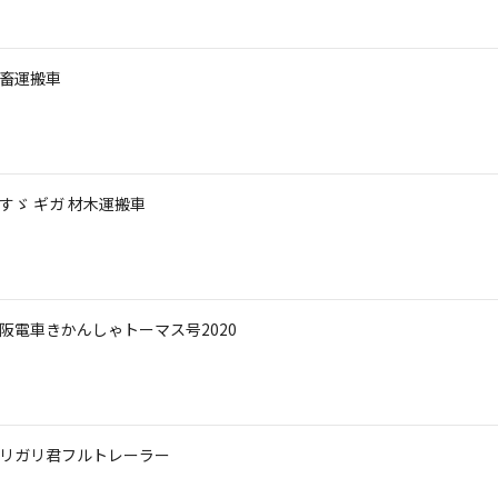
家畜運搬車
いすゞ ギガ 材木運搬車
 京阪電車きかんしゃトーマス号2020
 ガリガリ君フルトレーラー