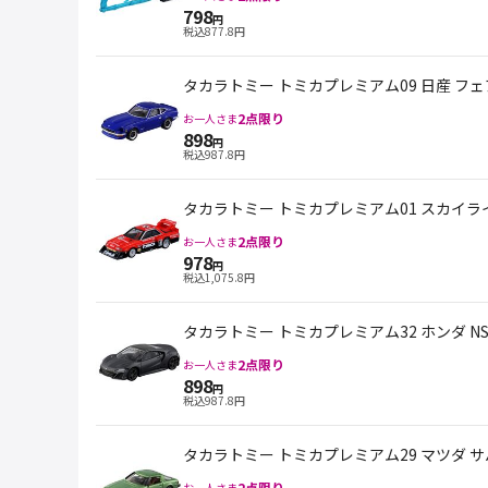
798
円
税込
877.8
円
タカラトミー トミカプレミアム09 日産 フ
2
点限り
お一人さま
898
円
税込
987.8
円
タカラトミー トミカプレミアム01 スカイラ
2
点限り
お一人さま
978
円
税込
1,075.8
円
タカラトミー トミカプレミアム32 ホンダ NSX 
2
点限り
お一人さま
898
円
税込
987.8
円
タカラトミー トミカプレミアム29 マツダ サバン
2
点限り
お一人さま