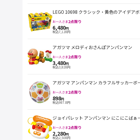
LEGO 10698 クラシック・黄色のアイデア
2
点限り
お一人さま
6,480
円
税込
7,128
円
アガツマ メロディおさんぽアンパンマン
2
点限り
お一人さま
3,480
円
税込
3,828
円
アガツマ アンパンマン カラフルサッカーボ
2
点限り
お一人さま
898
円
税込
987.8
円
ジョイパレット アンパンマン にこにこばぁ
2
点限り
お一人さま
2,280
円
税込
2,508
円