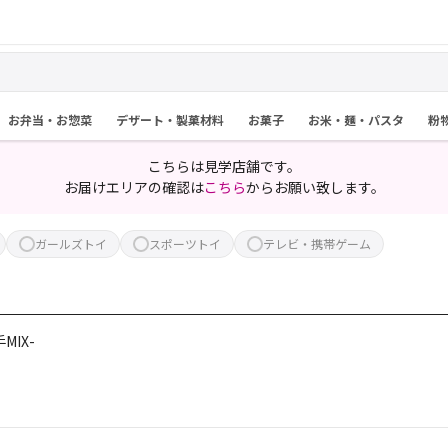
お弁当・お惣菜
デザート・製菓材料
お菓子
お米・麺・パスタ
粉
こちらは見学店舗です。
お届けエリアの確認は
こちら
からお願い致します。
ガールズトイ
スポーツトイ
テレビ・携帯ゲーム
MIX-