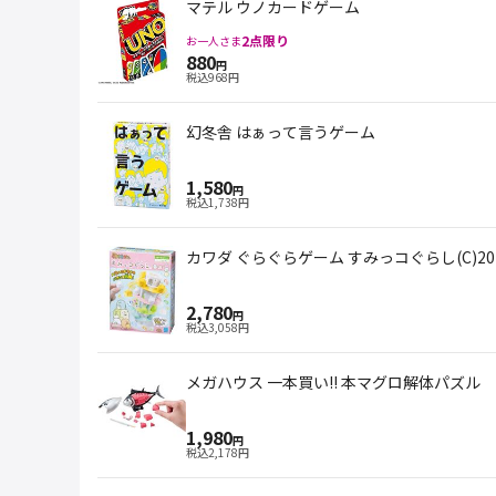
マテル ウノカードゲーム
2
点限り
お一人さま
880
円
税込
968
円
幻冬舎 はぁって言うゲーム
1,580
円
税込
1,738
円
カワダ ぐらぐらゲーム すみっコぐらし(C)2019 San-X
2,780
円
税込
3,058
円
メガハウス 一本買い!! 本マグロ解体パズル
1,980
円
税込
2,178
円