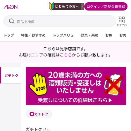
ログイン／新規会員登録
カテゴリ
トップ
特集・おすすめ
トップバリュ
野菜・果物
お魚
お肉
こちらは見学店舗です。
お届けエリアの確認は
こちら
からお願い致します。
ガチトク
ガチトク
ガチトク
(
54
)