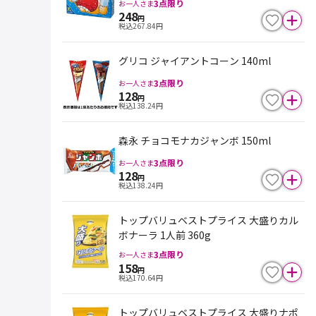
3
点限り
お一人さま
248
円
税込
267.84
円
グリコ ジャイアントコーン 140ml
3
点限り
お一人さま
128
円
税込
138.24
円
森永 チョコモナカジャンボ 150ml
3
点限り
お一人さま
128
円
税込
138.24
円
トップバリュベストプライス 大盛りカル
ボナーラ 1人前 360g
3
点限り
お一人さま
158
円
税込
170.64
円
トップバリュベストプライス 大盛りナポ