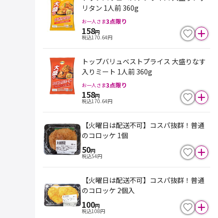
リタン 1人前 360g
3
点限り
お一人さま
158
円
税込
170.64
円
トップバリュベストプライス 大盛りなす
入りミート 1人前 360g
3
点限り
お一人さま
158
円
税込
170.64
円
【火曜日は配送不可】コスパ抜群！普通
のコロッケ 1個
50
円
税込
54
円
【火曜日は配送不可】コスパ抜群！普通
のコロッケ 2個入
100
円
税込
108
円