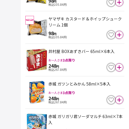
98
円
税込
105.84
円
ヤマザキ カスタード＆ホイップシューク
リーム 1個
98
円
税込
105.84
円
井村屋 BOXあずきバー 65ml×6本入
3
点限り
お一人さま
248
円
税込
267.84
円
赤城 ガツンとみかん 58ml×5本入
3
点限り
お一人さま
248
円
税込
267.84
円
赤城 ガリガリ君ソーダマルチ 63ml×7本
入