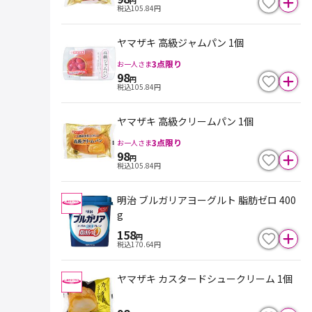
円
税込
105.84
円
ヤマザキ 高級ジャムパン 1個
3
点限り
お一人さま
98
円
税込
105.84
円
ヤマザキ 高級クリームパン 1個
3
点限り
お一人さま
98
円
税込
105.84
円
明治 ブルガリアヨーグルト 脂肪ゼロ 400
g
158
円
税込
170.64
円
ヤマザキ カスタードシュークリーム 1個