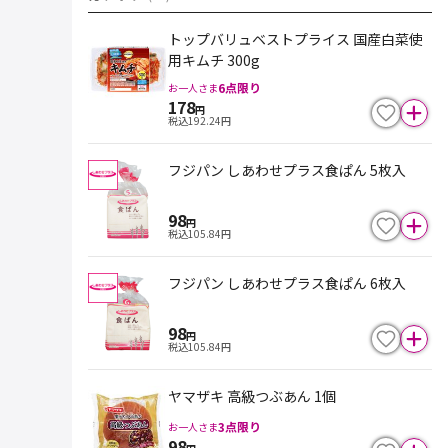
トップバリュベストプライス 国産白菜使
用キムチ 300g
6
点限り
お一人さま
178
円
税込
192.24
円
フジパン しあわせプラス食ぱん 5枚入
98
円
税込
105.84
円
フジパン しあわせプラス食ぱん 6枚入
98
円
税込
105.84
円
ヤマザキ 高級つぶあん 1個
3
点限り
お一人さま
98