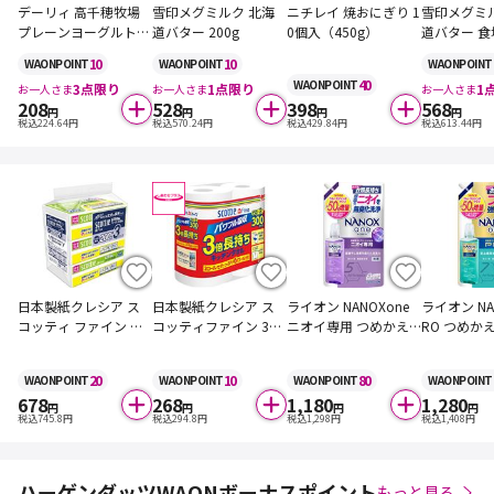
デーリィ 高千穂牧場
雪印メグミルク 北海
ニチレイ 焼おにぎり 1
雪印メグミ
プレーンヨーグルト
道バター 200g
0個入（450g）
道バター 食
生乳100% 400g
00g
10
10
WAON
POINT
WAON
POINT
WAON
POINT
40
WAON
POINT
3
点限り
1
点限り
1
お一人さま
お一人さま
お一人さま
208
528
398
568
円
円
円
円
税込
224.64
円
税込
570.24
円
税込
429.84
円
税込
613.44
円
日本製紙クレシア ス
日本製紙クレシア ス
ライオン NANOXone
ライオン NAN
コッティ ファイン ペ
コッティファイン 3倍
ニオイ専用 つめかえ
RO つめか
ーパーふきん サッと
巻キッチンタオル 150
用 ウルトラジャンボ
ラジャンボ
サッと 400枚(200組)
カット 2ロール
サイズ 増量品 1580g
量品 1450g
20
10
80
WAON
POINT
WAON
POINT
WAON
POINT
WAON
POINT
×3個
678
268
1,180
1,280
円
円
円
円
税込
745.8
円
税込
294.8
円
税込
1,298
円
税込
1,408
円
ハーゲンダッツWAONボーナスポイント
もっと見る