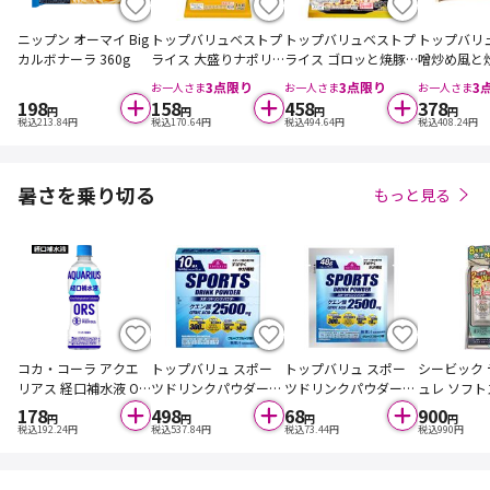
ニップン オーマイ Big
トップバリュベストプ
トップバリュベストプ
トップバリ
カルボナーラ 360g
ライス 大盛りナポリ
ライス ゴロッと焼豚
噌炒め風と
タン 1人前 360g
のガリ旨炒飯 580g
はん 1人前 3
3
点限り
3
点限り
3
お一人さま
お一人さま
お一人さま
198
158
458
378
円
円
円
円
税込
213.84
円
税込
170.64
円
税込
494.64
円
税込
408.24
円
暑さを乗り切る
もっと見る
コカ・コーラ アクエ
トップバリュ スポー
トップバリュ スポー
シービック
リアス 経口補水液 OR
ツドリンクパウダー
ツドリンクパウダー
ュレ ソフ
S 500ml
グレープフルーツ味 4
グレープフルーツ味 4
20g
178
498
68
900
円
円
円
円
8g×10袋入
8g
税込
192.24
円
税込
537.84
円
税込
73.44
円
税込
990
円