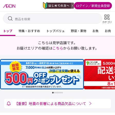
ログイン／新規会員登録
カテゴリ
トップ
特集・おすすめ
トップバリュ
野菜・果物
お魚
お肉
こちらは見学店舗です。
お届けエリアの確認は
こちら
からお願い致します。
【お知らせ】一部配送エリア（離島）のお届け時間に
ついて
【重要】地震の影響による商品欠品について
【配送】税込5,000円以上ご注文でお得なお知らせ！
重要：メール差出人アドレス変更のお知らせ
領収書宛名変更に関するお知らせ
【重要】デビットカード決済について
連絡欄でのお届け先変更・商品追加について
ケース商品のお届けについて