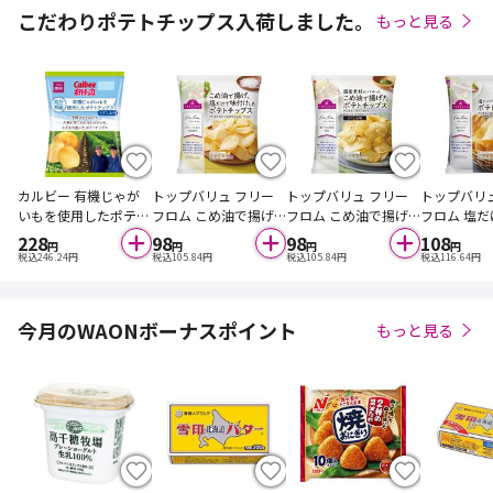
こだわりポテトチップス入荷しました。
もっと見る
カルビー 有機じゃが
トップバリュ フリー
トップバリュ フリー
トップバリ
いもを使用したポテト
フロム こめ油で揚げ、
フロム こめ油で揚げ
フロム 塩
チップス 50g
塩だけで味付けしたポ
たポテトチップス の
けしたポテ
228
98
98
108
円
円
円
円
テトチップス 40g
りしお味 40g
60g
税込
246.24
円
税込
105.84
円
税込
105.84
円
税込
116.64
円
今月のWAONボーナスポイント
もっと見る