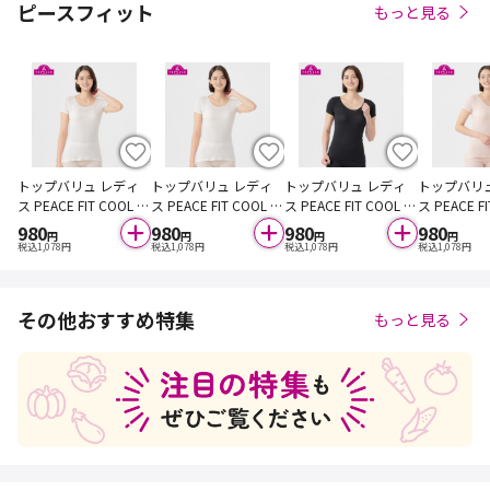
ピースフィット
もっと見る
トップバリュ レディ
トップバリュ レディ
トップバリュ レディ
トップバリ
ス PEACE FIT COOL コ
ス PEACE FIT COOL コ
ス PEACE FIT COOL コ
ス PEACE F
ットン 3分袖 オフ M
ットン 3分袖 オフ L
ットン 3分袖 クロ L
ットン 3分
980
980
980
980
円
円
円
円
L
税込
1,078
円
税込
1,078
円
税込
1,078
円
税込
1,078
円
その他おすすめ特集
もっと見る