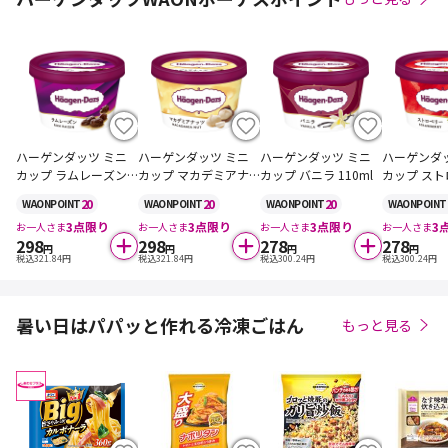
ハーゲンダッツ ミニ
ハーゲンダッツ ミニ
ハーゲンダッツ ミニ
ハーゲンダ
カップ ラムレーズン 1
カップ マカデミアナ
カップ バニラ 110ml
カップ スト
10ml
ッツ 110ml
10ml
20
20
20
WAON
POINT
WAON
POINT
WAON
POINT
WAON
POINT
3
点限り
3
点限り
3
点限り
3
お一人さま
お一人さま
お一人さま
お一人さま
298
298
278
278
円
円
円
円
税込
321.84
円
税込
321.84
円
税込
300.24
円
税込
300.24
円
暑い日はパパッと作れる冷凍ごはん
もっと見る