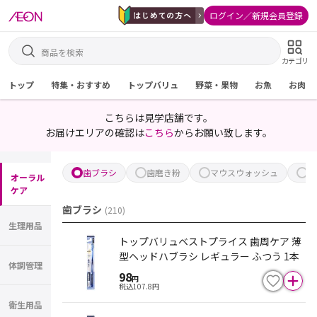
ログイン／新規会員登録
カテゴリ
トップ
特集・おすすめ
トップバリュ
野菜・果物
お魚
お肉
こちらは見学店舗です。
お届けエリアの確認は
こちら
からお願い致します。
歯ブラシ
歯磨き粉
マウスウォッシュ
歯
オーラル
ケア
歯ブラシ
(
210
)
生理用品
トップバリュベストプライス 歯周ケア 薄
型ヘッドハブラシ レギュラー ふつう 1本
体調管理
98
円
税込
107.8
円
衛生用品