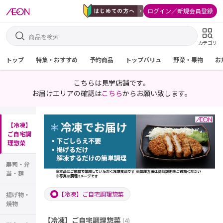
ログイン／新規会員登録
カテゴリ
トップ
特集・おすすめ
予約商品
トップバリュ
野菜・果物
お
こちらは見学店舗です。
お届けエリアの確認は
こちら
からお願い致します。
【冷凍】
ご自宅調
理惣菜
寿司・弁
当・麺
【冷凍】ご自宅調理惣菜
揚げ物・
焼物
【冷凍】ご自宅調理惣菜
(
4
)