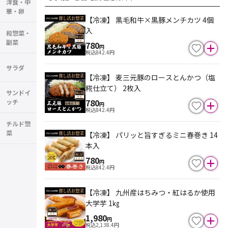
洋食・中
華・卵
【冷凍】 黒毛和牛×黒豚メンチカツ 4個
入
和惣菜・
副菜
780
円
税込
842.4
円
サラダ
【冷凍】 麦三元豚のロースとんかつ（塩
糀仕立て） 2枚入
サンドイ
780
ッチ
円
税込
842.4
円
チルド惣
菜
【冷凍】 パリッと旨すぎるミニ春巻き 14
本入
780
円
税込
842.4
円
【冷凍】 九州産はちみつ・紅はるか使用
大学芋 1㎏
1,980
円
税込
2,138.4
円